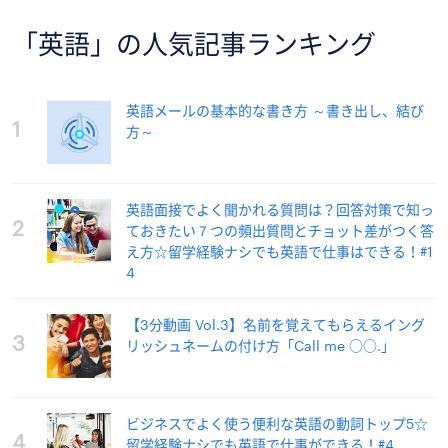
「英語」の人気記事ランキング
英語メールの基本的な書き方 ～書き出し、結び
1
方～
英語面接でよく聞かれる質問は？回答対策で知っ
2
ておきたい７つの頻出質問とチョット差がつく答
え方☆留学経験ナシでも英語で仕事はできる！#1
4
【3分動画 Vol.3】名前を覚えてもらえるイング
3
リッシュネームの付け方「Call me ○○.」
ビジネスでよく使う便利な英語の動詞トップ5☆
4
留学経験ナシでも英語で仕事ができる！#4