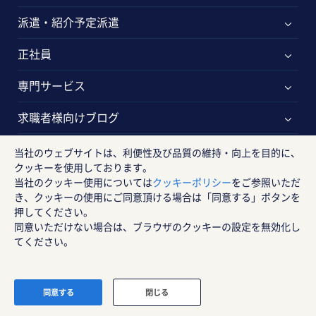
派遣・紹介予定派遣
正社員
専門サービス
求職者様向けブログ
求職者様向けQ＆A
当社のウェブサイトは、利便性及び品質の維持・向上を目的に、
クッキーを使用しております。
企業のご担当の方
当社のクッキー使用については
クッキーポリシー
をご参照いただ
き、クッキーの使用にご同意頂ける場合は「同意する」ボタンを
押してください。
サービスラインナップ
同意いただけない場合は、ブラウザのクッキーの設定を無効化し
てください。
人事・HR関連サービス
法人様向けお役立ち情報
同意する
閉じる
法人様向けブログ