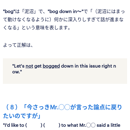
"bog"
は「泥沼」で、
"bog down in〜"
で「（泥沼にはまっ
て動けなくなるように）何かに深入りしすぎて話が進まな
くなる」という意味を表します。
よって正解は、
"Let's
not
get
bogged
down in this issue right n
ow."
（ 8 ）「今さっきMr.◯◯が言った論点に戻り
たいのですが」
"I'd like to ( ) ( ) to what Mr.◯◯ said a little