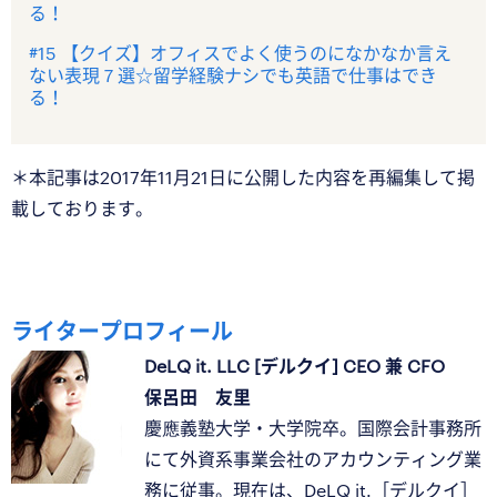
る！
#15 【クイズ】オフィスでよく使うのになかなか言え
ない表現７選☆留学経験ナシでも英語で仕事はでき
る！
＊本記事は2017年11月21日に公開した内容を再編集して掲
載しております。
ライタープロフィール
DeLQ it. LLC [デルクイ] CEO 兼 CFO
保呂田 友里
慶應義塾大学・大学院卒。国際会計事務所
にて外資系事業会社のアカウンティング業
務に従事。現在は、DeLQ it.［デルクイ］