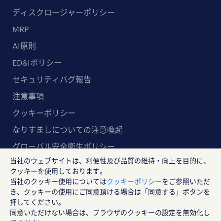
ディスクロージャーポリシー
MRP
AI原則
ED&Iポリシー
セキュリティバグ報告
注意事項
クッキーポリシー
なりすましについての注意喚起
グローバル安全衛生ポリシー
当社のウェブサイトは、利便性及び品質の維持・向上を目的に、
マルチステークホルダー方針
クッキーを使用しております。
当社のクッキー使用については
クッキーポリシー
をご参照いただ
ランスタッド株式会社
き、クッキーの使用にご同意頂ける場合は「同意する」ボタンを
〒102-8578 東京都千代田区紀尾井町4-1 ニューオー
押してください。
同意いただけない場合は、ブラウザのクッキーの設定を無効化し
タニガーデンコート21F