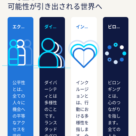
可能性が引き出される世界へ
エクイティ（公平性）
ダイバーシティ（多様性）
インクルージョン
ビロンギング（帰属意識）
公平性
ダイバ
インク
ビロン
とは、
ーシテ
ルージ
ギング
全ての
ィとは
ョンと
とは、
人々に
多様性
は、行
心のつ
機会へ
のこと
動にお
ながり
の平等
です。
ける多
を指し
なアク
ランス
様性を
ます。
セスを
タッド
指しま
全ての
提供
のグロ
す。全
人々