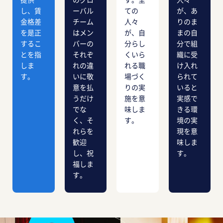
し、賃
ーバル
ての
が、あ
金格差
チーム
人々
りのま
を是正
はメン
が、自
まの自
するこ
バーの
分らし
分で組
とを指
それぞ
くいら
織に受
しま
れの違
れる職
け入れ
す。
いに敬
場づく
られて
意を払
りの実
いると
うだけ
施を意
実感で
でな
味しま
きる環
く、そ
す。
境の実
れらを
現を意
歓迎
味しま
し、祝
す。
福しま
す。