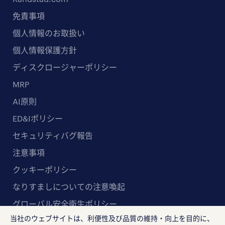
免責事項
個人情報のお取扱い
個人情報保護方針
ディスクロージャーポリシー
MRP
AI原則
ED&Iポリシー
セキュリティバグ報告
注意事項
クッキーポリシー
なりすましについての注意喚起
グローバル安全衛生ポリシー
当社のウェブサイトは、利便性及び品質の維持・向上を目的に、
マルチステークホルダー方針