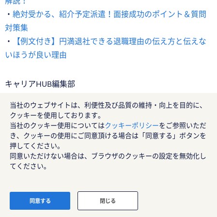
解説！
・
絶対受かる、紹介予定派遣！面接成功のポイント＆質問
対策集
・
【例文付き】円満退社できる退職理由の伝え方と伝えな
いほうが良い理由
キャリアHUB編集部
当社のウェブサイトは、利便性及び品質の維持・向上を目的に、
クッキーを使用しております。
ランスタッドでエクセルを活かす求人を探そう
当社のクッキー使用については
クッキーポリシー
をご参照いただ
エクセルのスキルを活かして、事務
き、クッキーの使用にご同意頂ける場合は「同意する」ボタンを
のお仕事を始めてみませんか？今す
押してください。
ぐお仕事をチェック！
同意いただけない場合は、ブラウザのクッキーの設定を無効化し
てください。
エクセルを活かせる
オフィス派遣のお仕
同意する
閉じる
事