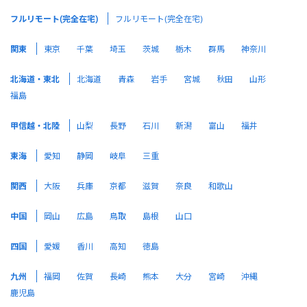
フルリモート(完全在宅)
フルリモート(完全在宅)
関東
東京
千葉
埼玉
茨城
栃木
群馬
神奈川
北海道・東北
北海道
青森
岩手
宮城
秋田
山形
福島
甲信越・北陸
山梨
長野
石川
新潟
富山
福井
東海
愛知
静岡
岐阜
三重
関西
大阪
兵庫
京都
滋賀
奈良
和歌山
中国
岡山
広島
鳥取
島根
山口
四国
愛媛
香川
高知
徳島
九州
福岡
佐賀
長崎
熊本
大分
宮崎
沖縄
鹿児島