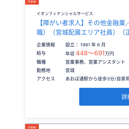
new
イオンフィナンシャルサービス
【障がい者求人】その他金融業
職）（宮城配属エリア社員）（
企業情報
設立： 1981 年 6 月
448〜691
給与
年収
万円
職種
営業事務、営業アシスタント
勤務地
宮城
アクセス
あおば通駅から徒歩3分/自家
詳
new