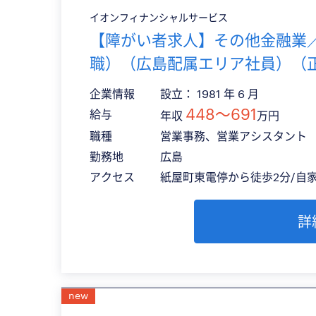
イオンフィナンシャルサービス
【障がい者求人】その他金融業
職）（広島配属エリア社員）（
企業情報
設立： 1981 年 6 月
448〜691
給与
年収
万円
職種
営業事務、営業アシスタント
勤務地
広島
アクセス
紙屋町東電停から徒歩2分/自
詳
new