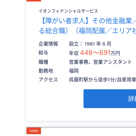
イオンフィナンシャルサービス
【障がい者求人】その他金融業
る総合職）（福岡配属／エリア
企業情報
設立： 1981 年 6 月
448〜691
給与
年収
万円
職種
営業事務、営業アシスタント
勤務地
福岡
アクセス
呉服町駅から徒歩1分/自家用
詳
new