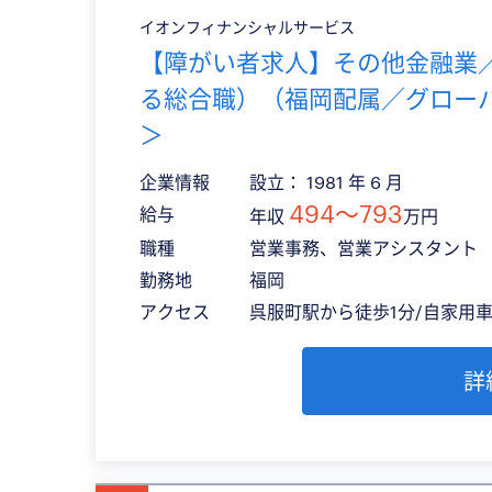
イオンフィナンシャルサービス
【障がい者求人】その他金融業
る総合職）（福岡配属／グロー
＞
企業情報
設立： 1981 年 6 月
494〜793
給与
年収
万円
職種
営業事務、営業アシスタント
勤務地
福岡
アクセス
呉服町駅から徒歩1分/自家用
詳