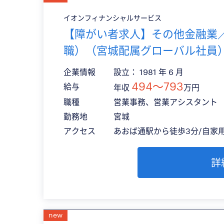
イオンフィナンシャルサービス
【障がい者求人】その他金融業
職）（宮城配属グローバル社員
企業情報
設立： 1981 年 6 月
494〜793
給与
年収
万円
職種
営業事務、営業アシスタント
勤務地
宮城
アクセス
あおば通駅から徒歩3分/自家
詳
new