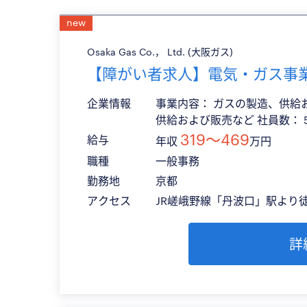
new
Osaka Gas Co.， Ltd. (大阪ガス)
【障がい者求人】電気・ガス事
企業情報
事業内容： ガスの製造、供給
供給および販売など 社員数： 
319〜469
給与
年収
万円
職種
一般事務
勤務地
京都
アクセス
JR嵯峨野線「丹波口」駅より
詳