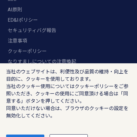
AI原則
ED&Iポリシー
セキュリティバグ報告
注意事項
クッキーポリシー
なりすましについての注意喚起
当社のウェブサイトは、利便性及び品質の維持・向上を
グローバル安全衛生ポリシー
目的に、クッキーを使用しております。
マルチステークホルダー方針
当社のクッキー使用については
クッキーポリシー
をご参
照いただき、クッキーの使用にご同意頂ける場合は「同
ランスタッド株式会社
意する」ボタンを押してください。
〒102-8578 東京都千代田区紀尾井町4-1 ニューオー
同意いただけない場合は、ブラウザのクッキーの設定を
タニガーデンコート21F
無効化してください。
RANDSTAD, HUMAN FORWARD及びSHAPING THE WOR
LD OF WORKはRandstad N.Vの登録商標です。