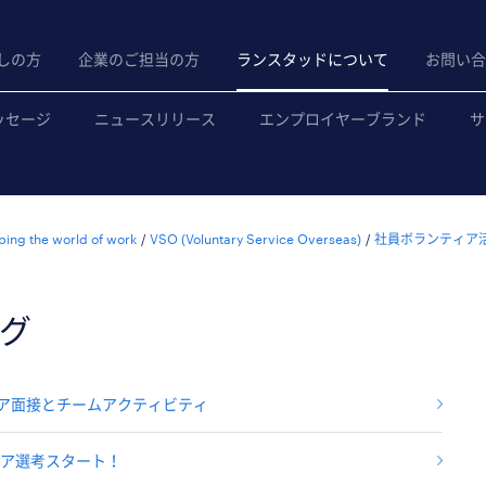
しの方
企業のご担当の方
ランスタッドについて
お問い合
ッセージ
ニュースリリース
エンプロイヤーブランド
サ
ping the world of work
VSO (Voluntary Service Overseas)
社員ボランティア
グ
ィア面接とチームアクティビティ
ティア選考スタート！