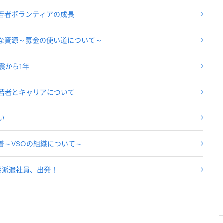
と若者ボランティアの成長
大切な資源～募金の使い道について～
震から1年
の若者とキャリアについて
い
到着～VSOの組織について～
期派遣社員、出発！