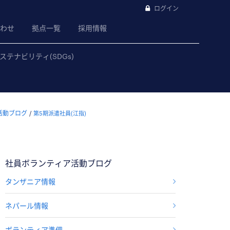
ログイン
わせ
拠点一覧
採用情報
ステナビリティ(SDGs)
活動ブログ
第5期派遣社員(江指)
社員ボランティア活動ブログ
タンザニア情報
ネパール情報
ボランティア準備