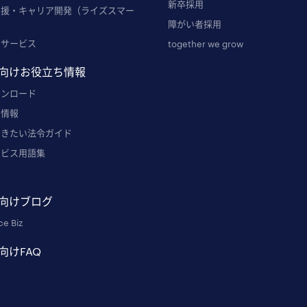
新卒採用
支援・キャリア開発（ライズスマー
障がい者採用
発サービス
together we grow
向けお役立ち情報
ウンロード
ー情報
おきたい法令ガイド
ービス用語集
例
向けブログ
ce Biz
向けFAQ