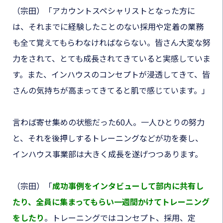
（宗田）
「
アカウントスペシャリストとなった方に
は、それまでに経験したことのない採用や定着の業務
も全て覚えてもらわなければならない
。皆さん大変な努
力をされて、
とても成長されてきている
と実感していま
す。また、インハウスのコンセプトが浸透してきて、皆
さんの気持ちが高まってきてると
肌で感じています。
」
言わば寄せ集めの状態だった60人。一人ひとりの努力
と、それを後押しするトレーニングなどが功を奏し、
インハウス事業部は大きく成長を遂げつつあります。
（宗田）
「
成功事例をインタビューして部内に共有し
たり、全員に集まってもらい一週間かけてトレーニング
をしたり
。トレーニングではコンセプト、採用、定