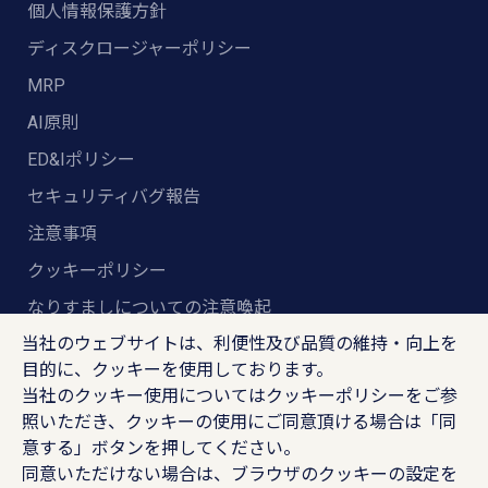
個人情報保護方針
ディスクロージャーポリシー
MRP
AI原則
ED&Iポリシー
セキュリティバグ報告
注意事項
クッキーポリシー
なりすましについての注意喚起
当社のウェブサイトは、利便性及び品質の維持・向上を
グローバル安全衛生ポリシー
目的に、クッキーを使用しております。
マルチステークホルダー方針
当社のクッキー使用については
クッキーポリシー
をご参
照いただき、クッキーの使用にご同意頂ける場合は「同
ランスタッド株式会社
意する」ボタンを押してください。
〒102-8578 東京都千代田区紀尾井町4-1 ニューオー
同意いただけない場合は、ブラウザのクッキーの設定を