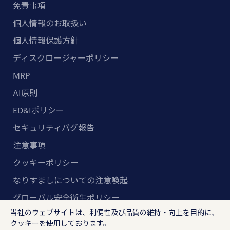
免責事項
個人情報のお取扱い
個人情報保護方針
ディスクロージャーポリシー
MRP
AI原則
ED&Iポリシー
セキュリティバグ報告
注意事項
クッキーポリシー
なりすましについての注意喚起
グローバル安全衛生ポリシー
当社のウェブサイトは、利便性及び品質の維持・向上を目的に、
マルチステークホルダー方針
クッキーを使用しております。