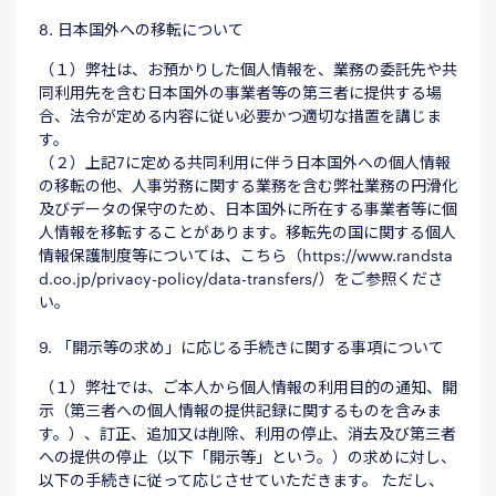
8. 日本国外への移転について
（１）弊社は、お預かりした個人情報を、業務の委託先や共
同利用先を含む日本国外の事業者等の第三者に提供する場
合、法令が定める内容に従い必要かつ適切な措置を講じま
す。
（２）上記7に定める共同利用に伴う日本国外への個人情報
の移転の他、人事労務に関する業務を含む弊社業務の円滑化
及びデータの保守のため、日本国外に所在する事業者等に個
人情報を移転することがあります。移転先の国に関する個人
情報保護制度等については、こちら（
https://www.randsta
d.co.jp/privacy-policy/data-transfers/
）をご参照くださ
い。
9. 「開示等の求め」に応じる手続きに関する事項について
（１）弊社では、ご本人から個人情報の利用目的の通知、開
示（第三者への個人情報の提供記録に関するものを含みま
す。）、訂正、追加又は削除、利用の停止、消去及び第三者
への提供の停止（以下「開示等」という。）の求めに対し、
以下の手続きに従って応じさせていただきます。 ただし、