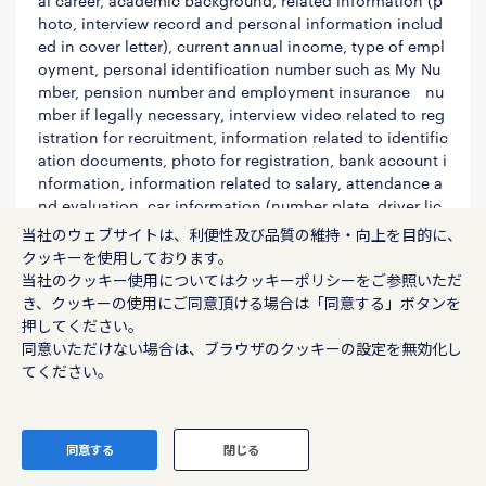
al career, academic background, related information (p
hoto, interview record and personal information includ
ed in cover letter), current annual income, type of empl
oyment, personal identification number such as My Nu
mber, pension number and employment insurance nu
mber if legally necessary, interview video related to reg
istration for recruitment, information related to identific
ation documents, photo for registration, bank account i
nformation, information related to salary, attendance a
nd evaluation, car information (number plate, driver lic
ense and driving record etc.), information on family su
当社のウェブサイトは、利便性及び品質の維持・向上を目的に、
ch as emergency contact number and supporter inform
クッキーを使用しております。
ation, information on identity verification document, se
当社のクッキー使用については
クッキーポリシー
をご参照いただ
curity camera video, information obtained for facilities
き、クッキーの使用にご同意頂ける場合は「同意する」ボタンを
security (name, contact information, car number plate
押してください。
and identification card etc.).
同意いただけない場合は、ブラウザのクッキーの設定を無効化し
てください。
Registration
Recruiting (selection, hiring)
Application, reservation, etc. for various services
同意する
閉じる
provided by Randstad
Providing information on job opportunities, camp