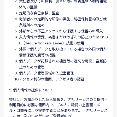
責任者及びその役職、漏えい等の報告連絡体制等組織
体制の整備
定期的な自己点検、監査
従業者への定期的な研修の実施、秘密保持誓約及び就
業規則への定め
外部からの不正アクセスから保護する仕組みの導入
入力情報の傍受、妨害または改ざんの防止のためのSS
L（Secure Sockets Layer）技術の使用
外国で個人データを取り扱っている場合の外国の個人
情報保護制度等の把握
個人データが記録された機器等の適切な廃棄、盗難防
止のための管理
個人データ管理区域の入退室管理
アクセス制御の範囲、アクセス者の認証
5. 個人情報の提供について
弊社は、お預かりした個人情報を、弊社サービスのご提供・
利用目的に必要な範囲内で、ご本人に確認の上書面・メー
ル・口頭等により提供することがあります。（弊社サービス
にお申し込みいただいたご登録者のみ）