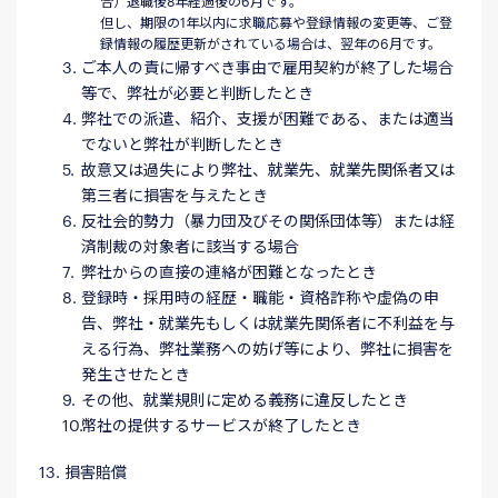
合）退職後8年経過後の6月です。
但し、期限の1年以内に求職応募や登録情報の変更等、ご登
録情報の履歴更新がされている場合は、翌年の6月です。
ご本人の責に帰すべき事由で雇用契約が終了した場合
等で、弊社が必要と判断したとき
弊社での派遣、紹介、支援が困難である、または適当
でないと弊社が判断したとき
故意又は過失により弊社、就業先、就業先関係者又は
第三者に損害を与えたとき
反社会的勢力（暴力団及びその関係団体等）または経
済制裁の対象者に該当する場合
弊社からの直接の連絡が困難となったとき
登録時・採用時の経歴・職能・資格詐称や虚偽の申
告、弊社・就業先もしくは就業先関係者に不利益を与
える行為、弊社業務への妨げ等により、弊社に損害を
発生させたとき
その他、就業規則に定める義務に違反したとき
幣社の提供するサービスが終了したとき
13. 損害賠償