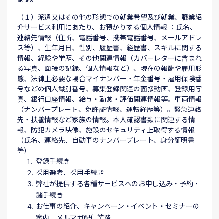
（１）派遣又はその他の形態での就業希望及び就業、職業紹
介サービス利用にあたり、お預かりする個人情報 ：氏名、
連絡先情報（住所、電話番号、携帯電話番号、メールアドレ
ス等）、生年月日、性別、履歴書、経歴書、スキルに関する
情報、経験や学歴、その他関連情報（カバーレターに含まれ
る写真、面接の記録、個人情報など）、現在の報酬や雇用形
態、法律上必要な場合マイナンバー・年金番号・雇用保険番
号などの個人識別番号、募集登録関連の面接動画、登録用写
真、銀行口座情報、給与・勤怠・評価関連情報等。車両情報
（ナンバープレート、免許証情報、運転経歴等）。緊急連絡
先・扶養情報など家族の情報。本人確認書類に関連する情
報、防犯カメラ映像、施設のセキュリティ上取得する情報
（氏名、連絡先、自動車のナンバープレート、身分証明書
等）
登録手続き
採用選考、採用手続き
弊社が提供する各種サービスへのお申し込み・予約・
諸手続き
お仕事の紹介、キャンペーン・イベント・セミナーの
案内、メルマガ配信業務