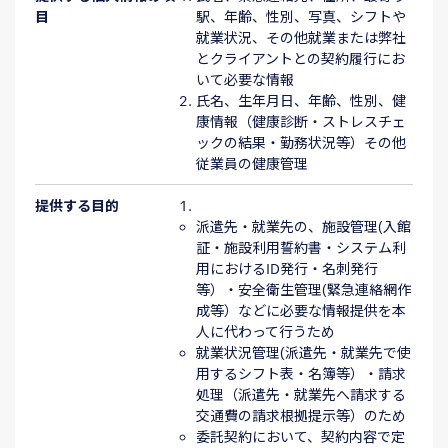
目
駅、年齢、性別、写真、シフトや
就業状況、その他就業または弊社
とクライアントとの契約履行にお
いて必要な情報
氏名、生年月日、年齢、性別、健
康情報（健康診断・ストレスチェ
ックの結果・勤務状況等）その他
従業員の健康管理
提供する目的
派遣先・就業先の、施設管理(入館
証・施設利用誓約書・システム利
用におけるID発行・名刺発行
等）・安全衛生管理(緊急連絡網作
成等）などに必要な情報提供を本
人に代わって行うため
就業状況管理(派遣先・就業先で使
用するシフト表・名簿等）・請求
処理（派遣先・就業先へ請求する
交通費の請求根拠提示等）のため
委託契約において、契約内容で定