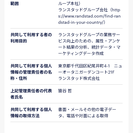
範囲
ループ本社）
ランスタッドグループ会社（http
s://www.randstad.com/find-ran
dstad-in-your-country/）
共同して利用する者の
ランスタッドグループの業務サー
利用目的
ビス向上のための、属性・アンケ
ート結果の分析、統計データ・マ
ーケティングデータ作成
共同して利用する個人
東京都千代田区紀尾井町4-1 ニュ
情報の管理責任者の名
ーオータニガーデンコート21F
称・住所
ランスタッド株式会社
上記管理責任者の代表
猿谷 哲
者氏名
共同して利用する個人
書面・メールその他の電子デー
情報の取得方法
タ、電話や対面による取得