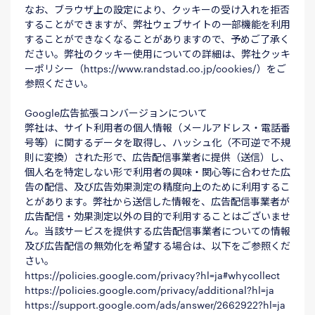
なお、ブラウザ上の設定により、クッキーの受け入れを拒否
することができますが、弊社ウェブサイトの一部機能を利用
することができなくなることがありますので、予めご了承く
ださい。弊社のクッキー使用についての詳細は、弊社クッキ
ーポリシー（
https://www.randstad.co.jp/cookies/
）をご
参照ください。
Google広告拡張コンバージョンについて
弊社は、サイト利用者の個人情報（メールアドレス・電話番
号等）に関するデータを取得し、ハッシュ化（不可逆で不規
則に変換）された形で、広告配信事業者に提供（送信）し、
個人名を特定しない形で利用者の興味・関心等に合わせた広
告の配信、及び広告効果測定の精度向上のために利用するこ
とがあります。弊社から送信した情報を、広告配信事業者が
広告配信・効果測定以外の目的で利用することはございませ
ん。当該サービスを提供する広告配信事業者についての情報
及び広告配信の無効化を希望する場合は、以下をご参照くだ
さい。
https://policies.google.com/privacy?hl=ja#whycollect
https://policies.google.com/privacy/additional?hl=ja
https://support.google.com/ads/answer/2662922?hl=ja