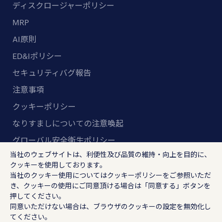
ディスクロージャーポリシー
MRP
AI原則
ED&Iポリシー
セキュリティバグ報告
注意事項
クッキーポリシー
なりすましについての注意喚起
グローバル安全衛生ポリシー
当社のウェブサイトは、利便性及び品質の維持・向上を目的に、
マルチステークホルダー方針
クッキーを使用しております。
当社のクッキー使用については
クッキーポリシー
をご参照いただ
ランスタッド株式会社
き、クッキーの使用にご同意頂ける場合は「同意する」ボタンを
〒102-8578 東京都千代田区紀尾井町4-1 ニューオー
押してください。
同意いただけない場合は、ブラウザのクッキーの設定を無効化し
タニガーデンコート21F
てください。
RANDSTAD, HUMAN FORWARD及びSHAPING THE W