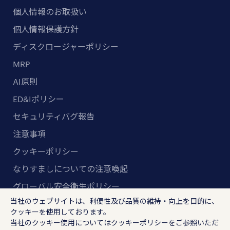
個人情報のお取扱い
個人情報保護方針
ディスクロージャーポリシー
MRP
AI原則
ED&Iポリシー
セキュリティバグ報告
注意事項
クッキーポリシー
なりすましについての注意喚起
グローバル安全衛生ポリシー
当社のウェブサイトは、利便性及び品質の維持・向上を目的に、
マルチステークホルダー方針
クッキーを使用しております。
当社のクッキー使用については
クッキーポリシー
をご参照いただ
ランスタッド株式会社