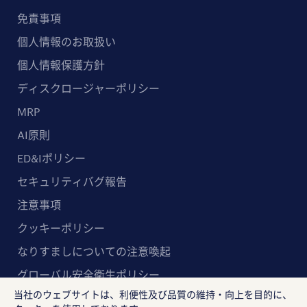
免責事項
個人情報のお取扱い
個人情報保護方針
ディスクロージャーポリシー
MRP
AI原則
ED&Iポリシー
セキュリティバグ報告
注意事項
クッキーポリシー
なりすましについての注意喚起
グローバル安全衛生ポリシー
当社のウェブサイトは、利便性及び品質の維持・向上を目的に、
マルチステークホルダー方針