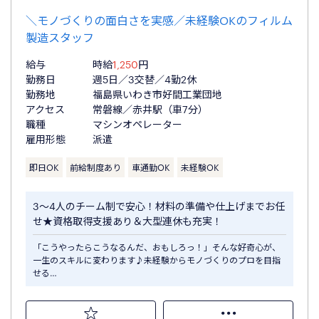
＼モノづくりの面白さを実感／未経験OKのフィルム
製造スタッフ
給与
時給
1,250
円
勤務日
週5日／3交替／4勤2休
勤務地
福島県いわき市好間工業団地
アクセス
常磐線／赤井駅（車7分）
職種
マシンオペレーター
雇用形態
派遣
即日OK
前給制度あり
車通勤OK
未経験OK
3〜4人のチーム制で安心！材料の準備や仕上げまでお任
せ★資格取得支援あり＆大型連休も充実！
「こうやったらこうなるんだ、おもしろっ！」そんな好奇心が、
一生のスキルに変わります♪未経験からモノづくりのプロを目指
せる…