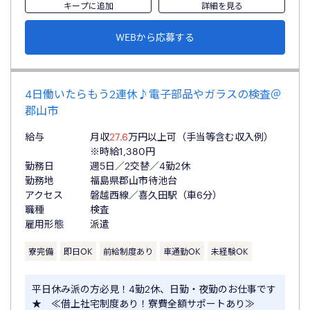
キープに追加
詳細を見る
WEBから応募する
4日働いたらもう2連休♪電子部品やガラスの検査＠
郡山市
給与
月収
27.6
万円以上可（手当等含む収入例）
※時給1,380円
勤務日
週5日／2交替／4勤2休
勤務地
福島県郡山市待池台
アクセス
磐越西線／喜久田駅（車6分）
職種
検査
雇用形態
派遣
寮完備
即日OK
前給制度あり
車通勤OK
未経験OK
平日休み派の方必見！4勤2休、日勤・夜勤のお仕事です
★ ≪借上社宅制度あり！寮費全額サポートあり≫