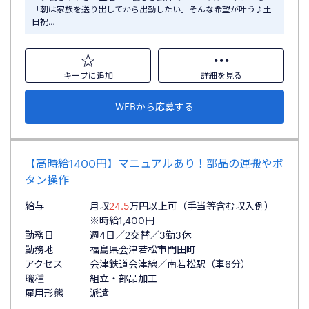
「朝は家族を送り出してから出勤したい」そんな希望が叶う♪土
日祝…
キープに追加
詳細を見る
WEBから応募する
【高時給1400円】マニュアルあり！部品の運搬やボ
タン操作
給与
月収
24.5
万円以上可（手当等含む収入例）
※時給1,400円
勤務日
週4日／2交替／3勤3休
勤務地
福島県会津若松市門田町
アクセス
会津鉄道会津線／南若松駅（車6分）
職種
組立・部品加工
雇用形態
派遣