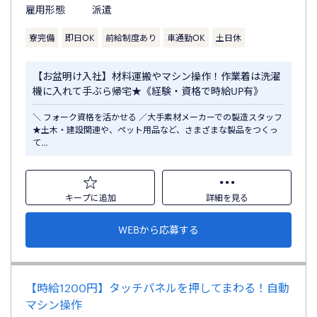
雇用形態
派遣
寮完備
即日OK
前給制度あり
車通勤OK
土日休
【お盆明け入社】材料運搬やマシン操作！作業着は洗濯
機に入れて手ぶら帰宅★《経験・資格で時給UP有》
＼ フォーク資格を活かせる ／大手素材メーカーでの製造スタッフ
★土木・建設関連や、ペット用品など、さまざまな製品をつくっ
て…
キープに追加
詳細を見る
WEBから応募する
【時給1200円】タッチパネルを押してまわる！自動
マシン操作