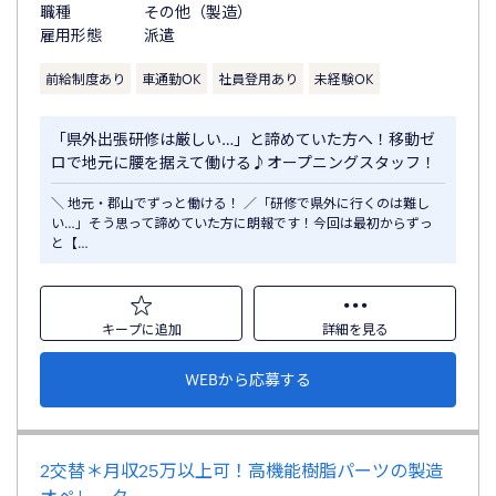
職種
その他（製造）
雇用形態
派遣
前給制度あり
車通勤OK
社員登用あり
未経験OK
「県外出張研修は厳しい…」と諦めていた方へ！移動ゼ
ロで地元に腰を据えて働ける♪オープニングスタッフ！
＼ 地元・郡山でずっと働ける！ ／「研修で県外に行くのは難し
い…」そう思って諦めていた方に朗報です！今回は最初からずっ
と【…
キープに追加
詳細を見る
WEBから応募する
2交替＊月収25万以上可！高機能樹脂パーツの製造