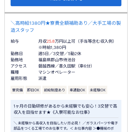
＼高時給1380円★寮費全額補助あり／大手工場の製
造スタッフ
給与
月収
25.8
万円以上可（手当等含む収入例）
※時給1,380円
勤務日
週5日／3交替／5勤2休
勤務地
福島県郡山市待池台
アクセス
磐越西線／喜久田駅（車6分）
職種
マシンオペレーター
雇用形態
派遣
寮完備
即日OK
前給制度あり
車通勤OK
未経験OK
1ヶ月の日勤研修があるから未経験でも安心！3交替で高
収入を目指せます★《入寮可能なお仕事》
＼ 未経験から高収入を目指したい方必見！ ／ガラスパーツや電子
部品をつくる工場でのお仕事です。＜ お仕事内容 ＞●機械のボ