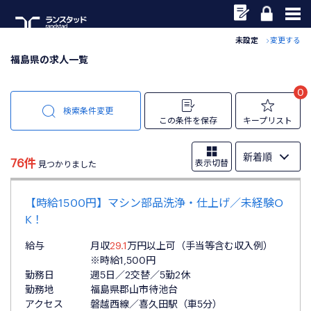
未設定
変更する
福島県の求人一覧
0
検索条件変更
この条件を保存
キープリスト
76件
表示切替
見つかりました
【時給1500円】マシン部品洗浄・仕上げ／未経験O
K！
給与
月収
29.1
万円以上可（手当等含む収入例）
※時給1,500円
勤務日
週5日／2交替／5勤2休
勤務地
福島県郡山市待池台
アクセス
磐越西線／喜久田駅（車5分）