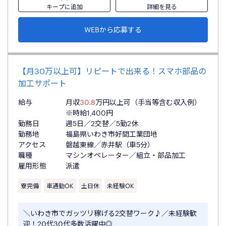
キープに追加
詳細を見る
WEBから応募する
【月30万以上可】リピートで出来る！スマホ部品の
加工サポート
給与
月収
30.8
万円以上可（手当等含む収入例）
※時給1,400円
勤務日
週5日／2交替／5勤2休
勤務地
福島県いわき市好間工業団地
アクセス
磐越東線／赤井駅（車5分）
職種
マシンオペレーター／組立・部品加工
雇用形態
派遣
寮完備
車通勤OK
土日休
未経験OK
＼いわき市でガッツリ稼げる2交替ワーク♪／未経験歓
迎！20代30代多数活躍中◎