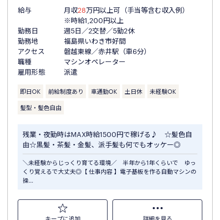
給与
月収
28
万円以上可（手当等含む収入例）
※時給1,200円以上
勤務日
週5日／2交替／5勤2休
勤務地
福島県いわき市好間
アクセス
磐越東線／赤井駅（車6分）
職種
マシンオペレーター
雇用形態
派遣
即日OK
前給制度あり
車通勤OK
土日休
未経験OK
髪型・髪色自由
残業・夜勤時はMAX時給1500円で稼げる♪ ☆髪色自
由☆黒髪・茶髪・金髪、派手髪も何でもオッケー◎
＼未経験からじっくり育てる環境／ 半年から1年くらいで ゆっ
くり覚えるで大丈夫◎【 仕事内容 】電子基板を作る自動マシンの
操…
キープに追加
詳細を見る