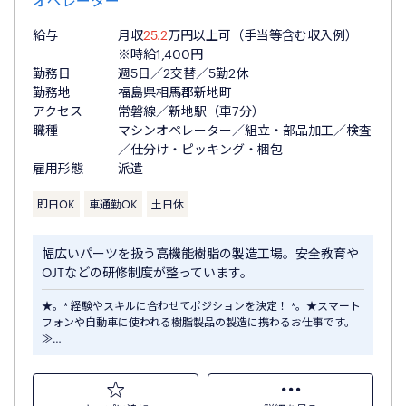
オペレーター
給与
月収
25.2
万円以上可（手当等含む収入例）
※時給1,400円
勤務日
週5日／2交替／5勤2休
勤務地
福島県相馬郡新地町
アクセス
常磐線／新地駅（車7分）
職種
マシンオペレーター／組立・部品加工／検査
／仕分け・ピッキング・梱包
雇用形態
派遣
即日OK
車通勤OK
土日休
幅広いパーツを扱う高機能樹脂の製造工場。安全教育や
OJTなどの研修制度が整っています。
★。* 経験やスキルに合わせてポジションを決定！ *。★スマート
フォンや自動車に使われる樹脂製品の製造に携わるお仕事です。
≫…