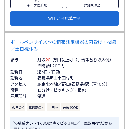
キープに追加
詳細を見る
WEBから応募する
ボールペンサイズ～の精密測定機器の荷受け・梱包
／土日祝休み
給与
月収
20.1
万円以上可（手当等含む収入例）
※時給1,200円
勤務日
週5日／日勤
勤務地
福島県郡山市田村町
アクセス
JR東北本線／郡山(福島県)駅（車10分）
職種
仕分け・ピッキング・梱包
雇用形態
派遣
即日OK
車通勤OK
土日休
未経験OK
＼残業ナシ・17:30定時でピタ退社／ 空調完備だから