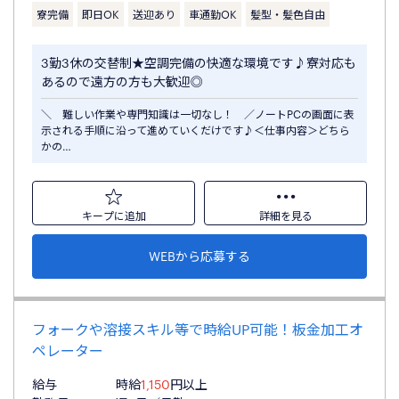
寮完備
即日OK
送迎あり
車通勤OK
髪型・髪色自由
3勤3休の交替制★空調完備の快適な環境です♪寮対応も
あるので遠方の方も大歓迎◎
＼ 難しい作業や専門知識は一切なし！ ／ノートPCの画面に表
示される手順に沿って進めていくだけです♪＜仕事内容＞どちら
かの…
キープに追加
詳細を見る
WEBから応募する
フォークや溶接スキル等で時給UP可能！板金加工オ
ペレーター
給与
時給
1,150
円以上