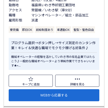
勤務地
福島県いわき市好間工業団地
アクセス
常磐線／いわき駅（車9分）
職種
マシンオペレーター／組立・部品加工
雇用形態
派遣
寮完備
即日OK
前給制度あり
車通勤OK
髪型・髪色自由
プログラム選択→ボタン押し→サイズ測定のカンタン作
業！キレイ＆快適な職場でモクモク稼げる好条件♪
機械オペレーターの経験を活かしていわき市の有名企業ではたら
こう♪一般的な機械オペレーターより単純作業でできちゃいいま
す★=…
キープに追加
詳細を見る
WEBから応募する