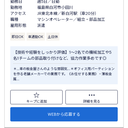
勤務日
週5日／日勤
勤務地
福島県白河市小田川
アクセス
JR東北本線／新白河駅（車20分）
職種
マシンオペレーター／組立・部品加工
雇用形態
派遣
即日OK
車通勤OK
土日休
【技術や経験をしっかり評価】1～2名での機械加工や5
名1チームの部品取り付けなど、協力作業多めです◎
＊…車の板金屋さんのような雰囲気…＊オフィス用パーティション
を作る老舗メーカーでの業務です。《お任せする業務》・薄板金
属…
キープに追加
詳細を見る
WEBから応募する