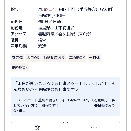
給与
月収
20.4
万円以上可（手当等含む収入例）
※時給1,230円
勤務日
週5日／日勤
勤務地
福島県郡山市待池台
アクセス
磐越西線／喜久田駅（車6分）
職種
検査
雇用形態
派遣
寮完備
即日OK
前給制度あり
車通勤OK
土日休
未経験OK
「条件が良いところでお仕事スタートしてほしい！」そ
んな思いから高時給のお仕事です♪
「プライベート重視で働きたい」「条件のいい求人を比較して探
している」方に、朗報です！＿＿＿＿＿＿＿＿＿＿●日勤のみで
OK●…