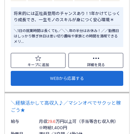
将来的には正社員登用のチャンスあり！1年かけてじっく
り成長でき、一生モノのスキルが身につく安心環境＊
＼1日の就業時間は長くても／＼＼年の半分はお休み！／／勤務日
はしっかり稼ぎ休日は思い切り趣味や家族との時間を満喫できる
メリ…
キープに追加
詳細を見る
WEBから応募する
＼経験活かして高収入♪／マシンオペでサクッと稼
ごう★
給与
月収
29.6
万円以上可（手当等含む収入例）
※時給1,400円
勤務日
週5日／3交替／4勤2休