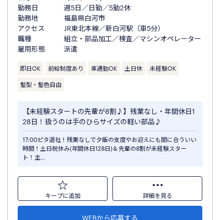
勤務日
週5日／日勤／5勤2休
勤務地
福島県白河市
アクセス
JR東北本線／新白河駅（車5分）
職種
組立・部品加工／検査／マシンオペレーター
雇用形態
派遣
即日OK
前給制度あり
車通勤OK
土日休
未経験OK
髪型・髪色自由
【未経験スタートの先輩が8割♪】残業なし・年間休日1
28日！扱うのは手のひらサイズの軽い部品♪
17:00ピタ退社！残業なしで夕飯の支度やお迎えにも間に合ういい
時間！土日祝休み(年間休日128日)＆先輩の8割が未経験スター
ト！主…
キープに追加
詳細を見る
WEBから応募する