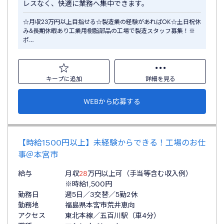
レスなく、快適に業務へ集中できます。
☆月収23万円以上目指せる☆製造業の経験があればOK☆土日祝休
み&長期休暇あり工業用樹脂部品の工場で製造スタッフ募集！※
ポ…
キープに追加
詳細を見る
WEBから応募する
【時給1500円以上】未経験からできる！工場のお仕
事＠本宮市
給与
月収
28
万円以上可（手当等含む収入例）
※時給1,500円
勤務日
週5日／3交替／5勤2休
勤務地
福島県本宮市荒井恵向
アクセス
東北本線／五百川駅（車4分）