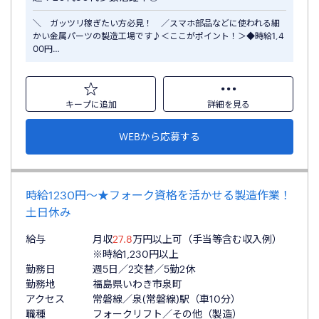
＼ ガッツリ稼ぎたい方必見！ ／スマホ部品などに使われる細
かい金属パーツの製造工場です♪＜ここがポイント！＞◆時給1,4
00円…
キープに追加
詳細を見る
WEBから応募する
時給1230円～★フォーク資格を活かせる製造作業！
土日休み
給与
月収
27.8
万円以上可（手当等含む収入例）
※時給1,230円以上
勤務日
週5日／2交替／5勤2休
勤務地
福島県いわき市泉町
アクセス
常磐線／泉(常磐線)駅（車10分）
職種
フォークリフト／その他（製造）