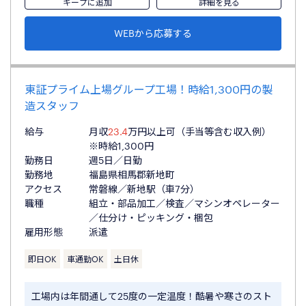
キープに追加
詳細を見る
WEBから応募する
東証プライム上場グループ工場！時給1,300円の製
造スタッフ
給与
月収
23.4
万円以上可（手当等含む収入例）
※時給1,300円
勤務日
週5日／日勤
勤務地
福島県相馬郡新地町
アクセス
常磐線／新地駅（車7分）
職種
組立・部品加工／検査／マシンオペレーター
／仕分け・ピッキング・梱包
雇用形態
派遣
即日OK
車通勤OK
土日休
工場内は年間通して25度の一定温度！酷暑や寒さのスト