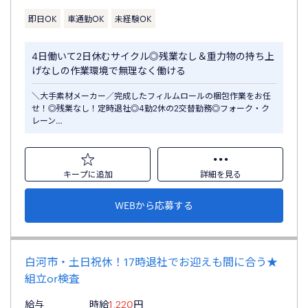
即日OK
車通勤OK
未経験OK
4日働いて2日休むサイクル◎残業なし＆重力物の持ち上
げなしの作業環境で無理なく働ける
＼大手素材メーカー／完成したフィルムロールの梱包作業をお任
せ！◎残業なし！定時退社◎4勤2休の2交替勤務◎フォーク・ク
レーン…
キープに追加
詳細を見る
WEBから応募する
白河市・土日祝休！17時退社でお迎えも間に合う★
組立or検査
給与
時給
1,220
円