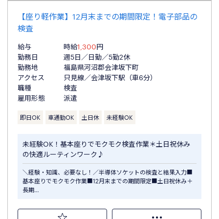
【座り軽作業】12月末までの期間限定！電子部品の
検査
給与
時給
1,300
円
勤務日
週5日／日勤／5勤2休
勤務地
福島県河沼郡会津坂下町
アクセス
只見線／会津坂下駅（車6分）
職種
検査
雇用形態
派遣
即日OK
車通勤OK
土日休
未経験OK
未経験OK！基本座りでモクモク検査作業＊土日祝休み
の快適ルーティンワーク♪
＼経験・知識、必要なし！／半導体ソケットの検査と結果入力■
基本座りでモクモク作業■12月末までの期間限定■土日祝休み＋
長期…