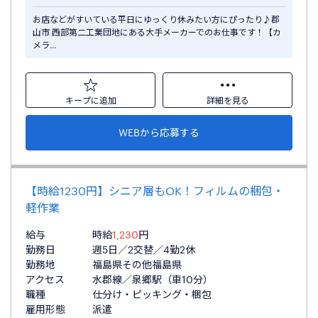
お店などがすいている平日にゆっくり休みたい方にぴったり♪郡
山市 西部第二工業団地にある大手メーカーでのお仕事です！【カ
メラ…
キープに追加
詳細を見る
WEBから応募する
【時給1230円】シニア層もOK！フィルムの梱包・
軽作業
給与
時給
1,230
円
勤務日
週5日／2交替／4勤2休
勤務地
福島県その他福島県
アクセス
水郡線／泉郷駅（車10分）
職種
仕分け・ピッキング・梱包
雇用形態
派遣