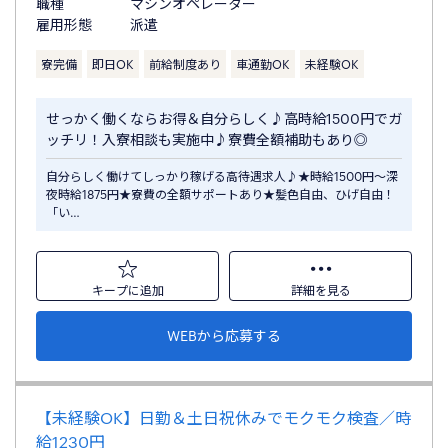
職種
マシンオペレーター
雇用形態
派遣
寮完備
即日OK
前給制度あり
車通勤OK
未経験OK
せっかく働くならお得＆自分らしく♪高時給1500円でガ
ッチリ！入寮相談も実施中♪寮費全額補助もあり◎
自分らしく働けてしっかり稼げる高待遇求人♪★時給1500円～深
夜時給1875円★寮費の全額サポートあり★髪色自由、ひげ自由！
「い…
キープに追加
詳細を見る
WEBから応募する
【未経験OK】日勤＆土日祝休みでモクモク検査／時
給1230円