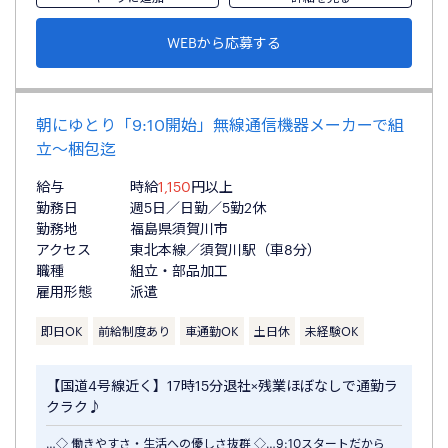
WEBから応募する
朝にゆとり「9:10開始」無線通信機器メーカーで組
立～梱包迄
給与
時給
1,150
円以上
勤務日
週5日／日勤／5勤2休
勤務地
福島県須賀川市
アクセス
東北本線／須賀川駅（車8分）
職種
組立・部品加工
雇用形態
派遣
即日OK
前給制度あり
車通勤OK
土日休
未経験OK
【国道4号線近く】17時15分退社×残業ほぼなしで通勤ラ
クラク♪
…◇ 働きやすさ・生活への優しさ抜群 ◇…9:10スタートだから