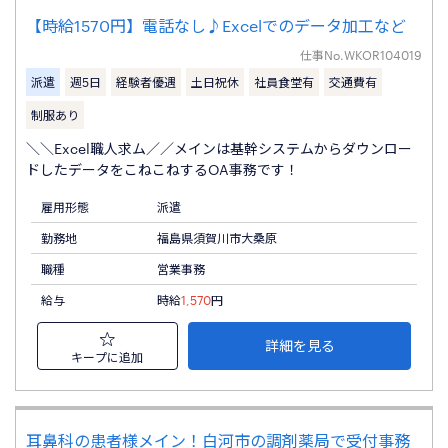
【時給1570円】電話なし♪Excelでのデータ加工など
仕事No.
WKOR104019
派遣
週5日
経験者優遇
土日祝休
社員食堂有
交通費有
制服あり
＼＼Excel職人求ム／／メインは基幹システムからダウンロー
ドしたデータをこねこねするOA事務です！
雇用形態
派遣
勤務地
福島県須賀川市大桑原
職種
営業事務
給与
時給
1,570
円
詳細を見る
キープに追加
耳鼻科の患者様メイン！白河市の調剤薬局で受付事務