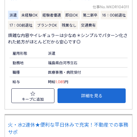
仕事No.
WKOR104011
派遣
未経験OK
経験者優遇
即日OK
第二新卒
16：00前退社
17：00前退社
ブランクOK
残業なし
交通費有
煩雑な内容やイレギュラーは少なめ＊シンプルでパターン化さ
れた処方がほとんどだから安心です◎
雇用形態
派遣
勤務地
福島県白河市立石
職種
医療事務・病院受付
給与
時給
1,085
円
詳細を見る
キープに追加
火・水2連休★便利な平日休みで充実！不動産での事務
サポ