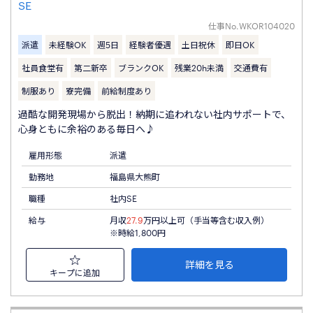
SE
仕事No.
WKOR104020
派遣
未経験OK
週5日
経験者優遇
土日祝休
即日OK
社員食堂有
第二新卒
ブランクOK
残業20h未満
交通費有
制服あり
寮完備
前給制度あり
過酷な開発現場から脱出！納期に追われない社内サポートで、
心身ともに余裕のある毎日へ♪
雇用形態
派遣
勤務地
福島県大熊町
職種
社内SE
給与
月収
27.9
万円以上可（手当等含む収入例）
※時給1,800円
詳細を見る
キープに追加