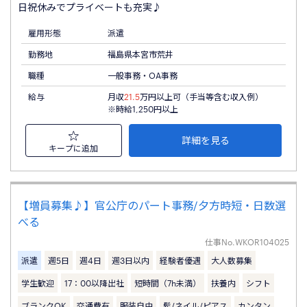
日祝休みでプライベートも充実♪
雇用形態
派遣
勤務地
福島県本宮市荒井
職種
一般事務・OA事務
給与
月収
21.5
万円以上可（手当等含む収入例）
※時給1,250円以上
詳細を見る
キープに追加
【増員募集♪】官公庁のパート事務/夕方時短・日数選
べる
仕事No.
WKOR104025
派遣
週5日
週4日
週3日以内
経験者優遇
大人数募集
学生歓迎
17：00以降出社
短時間（7h未満）
扶養内
シフト
ブランクOK
交通費有
服装自由
髭/ネイル/ピアス
カンタン