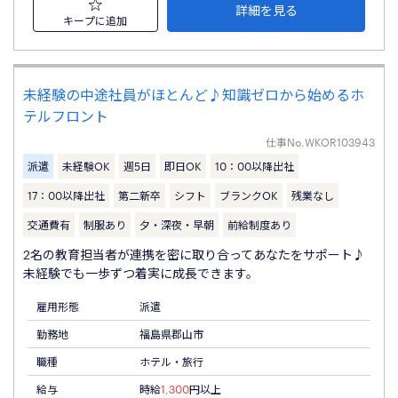
詳細を見る
キープに追加
未経験の中途社員がほとんど♪知識ゼロから始めるホ
テルフロント
仕事No.
WKOR103943
派遣
未経験OK
週5日
即日OK
10：00以降出社
17：00以降出社
第二新卒
シフト
ブランクOK
残業なし
交通費有
制服あり
夕・深夜・早朝
前給制度あり
2名の教育担当者が連携を密に取り合ってあなたをサポート♪
未経験でも一歩ずつ着実に成長できます。
雇用形態
派遣
勤務地
福島県郡山市
職種
ホテル・旅行
給与
時給
1,300
円以上