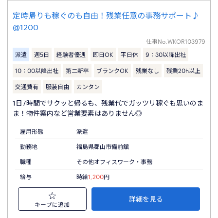
定時帰りも稼ぐのも自由！残業任意の事務サポート♪
@1200
仕事No.
WKOR103979
派遣
週5日
経験者優遇
即日OK
平日休
9：30以降出社
10：00以降出社
第二新卒
ブランクOK
残業なし
残業20h以上
交通費有
服装自由
カンタン
1日7時間でサクッと帰るも、残業代でガッツリ稼ぐも思いのま
ま！物件案内など営業要素はありません◎
雇用形態
派遣
勤務地
福島県郡山市備前舘
職種
その他オフィスワーク・事務
給与
時給
1,200
円
詳細を見る
キープに追加