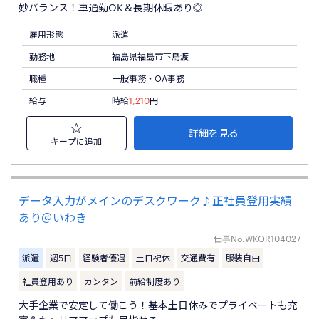
妙バランス！車通勤OK＆長期休暇あり◎
雇用形態
派遣
勤務地
福島県福島市下鳥渡
職種
一般事務・OA事務
給与
時給
1,210
円
詳細を見る
キープに追加
データ入力がメインのデスクワーク♪正社員登用実績
あり＠いわき
仕事No.
WKOR104027
派遣
週5日
経験者優遇
土日祝休
交通費有
服装自由
社員登用あり
カンタン
前給制度あり
大手企業で安定して働こう！基本土日休みでプライベートも充