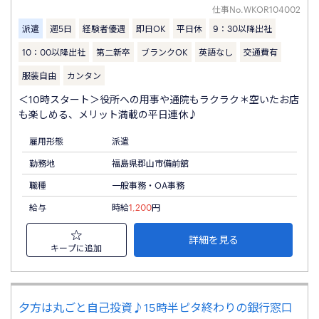
仕事No.
WKOR104002
派遣
週5日
経験者優遇
即日OK
平日休
9：30以降出社
10：00以降出社
第二新卒
ブランクOK
英語なし
交通費有
服装自由
カンタン
＜10時スタート＞役所への用事や通院もラクラク＊空いたお店
も楽しめる、メリット満載の平日連休♪
雇用形態
派遣
勤務地
福島県郡山市備前舘
職種
一般事務・OA事務
給与
時給
1,200
円
詳細を見る
キープに追加
夕方は丸ごと自己投資♪15時半ピタ終わりの銀行窓口