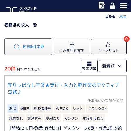
未設定
変更
福島県の求人一覧
0
検索条件変更
この条件を保存
キープリスト
20件
表示切替
見つかりました
座りっぱなし卒業★受付・入力と軽作業のアクティブ
事務♪
仕事No.
WKOR104028
派遣
週5日
経験者優遇
即日OK
シフト
ブランクOK
残業なし
交通費有
制服あり
カンタン
前給制度あり
【時給1210円×残業ほぼゼロ】デスクワーク8割・作業2割の絶