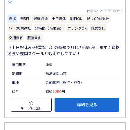
＊
仕事No.
WKOR103998
派遣
週5日
経験必須
土日祝休
即日OK
16：00前退社
17：00前退社
短時間（7h未満）
ブランクOK
残業なし
交通費有
服装自由
《土日祝休み×残業なし》の時短で月14万程度稼げます♪資格
勉強や夜間スクールとも両立しやすい！
雇用形態
派遣
勤務地
福島県郡山市
職種
金融事務（銀行・証券）
給与
時給
1,250
円
詳細を見る
キープに追加