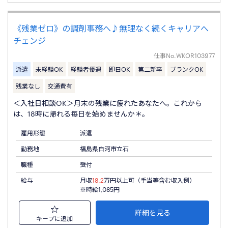
《残業ゼロ》の調剤事務へ♪無理なく続くキャリアへ
チェンジ
仕事No.
WKOR103977
派遣
未経験OK
経験者優遇
即日OK
第二新卒
ブランクOK
残業なし
交通費有
＜入社日相談OK＞月末の残業に疲れたあなたへ。これから
は、18時に帰れる毎日を始めませんか＊。
雇用形態
派遣
勤務地
福島県白河市立石
職種
受付
給与
月収
18.2
万円以上可（手当等含む収入例）
※時給1,085円
詳細を見る
キープに追加