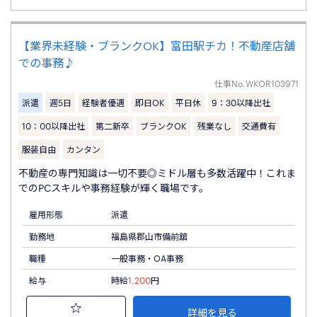
【業界未経験・ブランクOK】富田駅チカ！不動産店舗
での事務♪
仕事No.
WKOR103971
派遣
週5日
経験者優遇
即日OK
平日休
9：30以降出社
10：00以降出社
第二新卒
ブランクOK
残業なし
交通費有
服装自由
カンタン
不動産の専門知識は一切不要◎ミドル層も多数活躍中！これま
でのPCスキルや事務経験が輝く職場です。
雇用形態
派遣
勤務地
福島県郡山市備前舘
職種
一般事務・OA事務
給与
時給
1,200
円
詳細を見る