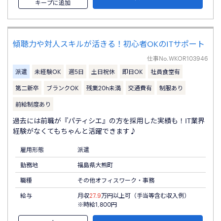
キープに追加
傾聴力や対人スキルが活きる！初心者OKのITサポート
仕事No.
WKOR103946
派遣
未経験OK
週5日
土日祝休
即日OK
社員食堂有
第二新卒
ブランクOK
残業20h未満
交通費有
制服あり
前給制度あり
過去には前職が『パティシエ』の方を採用した実績も！IT業界
経験がなくてもちゃんと活躍できます♪
雇用形態
派遣
勤務地
福島県大熊町
職種
その他オフィスワーク・事務
給与
月収
27.9
万円以上可（手当等含む収入例）
※時給1,800円