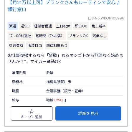
【月21万以上可】ブランクさんもルーティンで安心♪
銀行窓口
仕事No.
WKOR103996
派遣
週5日
経験者優遇
土日祝休
即日OK
第二新卒
17：00前退社
短時間（7h未満）
ブランクOK
残業なし
交通費有
服装自由
前給制度あり
お仕事復帰するなら「経験」あるオシゴトから無理なく始めま
せんか？*。マイカー通勤OK
雇用形態
派遣
勤務地
福島県須賀川市
職種
金融事務（銀行・証券）
給与
時給
1,250
円
詳細を見る
キープに追加