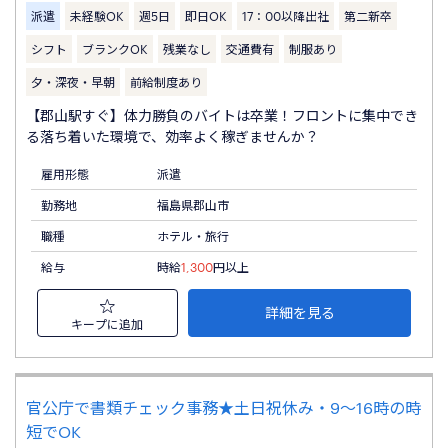
派遣
未経験OK
週5日
即日OK
17：00以降出社
第二新卒
シフト
ブランクOK
残業なし
交通費有
制服あり
夕・深夜・早朝
前給制度あり
【郡山駅すぐ】体力勝負のバイトは卒業！フロントに集中でき
る落ち着いた環境で、効率よく稼ぎませんか？
雇用形態
派遣
勤務地
福島県郡山市
職種
ホテル・旅行
給与
時給
1,300
円以上
詳細を見る
キープに追加
官公庁で書類チェック事務★土日祝休み・9～16時の時
短でOK