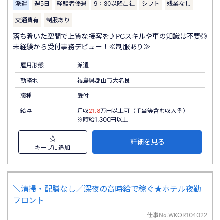
派遣
週5日
経験者優遇
9：30以降出社
シフト
残業なし
交通費有
制服あり
落ち着いた空間で上質な接客を♪PCスキルや車の知識は不要◎
未経験から受付事務デビュー！≪制服あり≫
雇用形態
派遣
勤務地
福島県郡山市大名艮
職種
受付
給与
月収
21.8
万円以上可（手当等含む収入例）
※時給1,300円以上
詳細を見る
キープに追加
＼清掃・配膳なし／深夜の高時給で稼ぐ★ホテル夜勤
フロント
仕事No.
WKOR104022