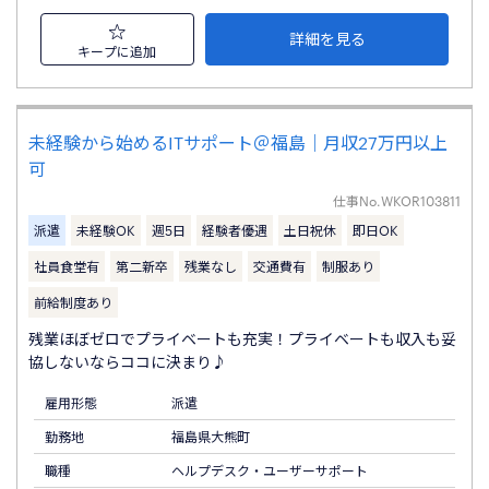
詳細を見る
キープに追加
未経験から始めるITサポート＠福島｜月収27万円以上
可
仕事No.
WKOR103811
派遣
未経験OK
週5日
経験者優遇
土日祝休
即日OK
社員食堂有
第二新卒
残業なし
交通費有
制服あり
前給制度あり
残業ほぼゼロでプライベートも充実！プライベートも収入も妥
協しないならココに決まり♪
雇用形態
派遣
勤務地
福島県大熊町
職種
ヘルプデスク・ユーザーサポート