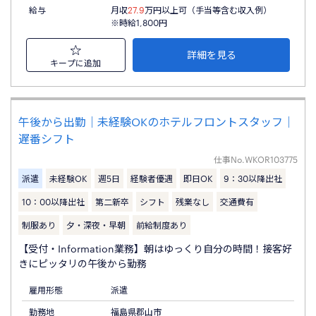
給与
月収
27.9
万円以上可（手当等含む収入例）
※時給1,800円
詳細を見る
キープに追加
午後から出勤｜未経験OKのホテルフロントスタッフ｜
遅番シフト
仕事No.
WKOR103775
派遣
未経験OK
週5日
経験者優遇
即日OK
9：30以降出社
10：00以降出社
第二新卒
シフト
残業なし
交通費有
制服あり
夕・深夜・早朝
前給制度あり
【受付・Information業務】朝はゆっくり自分の時間！接客好
きにピッタリの午後から勤務
雇用形態
派遣
勤務地
福島県郡山市