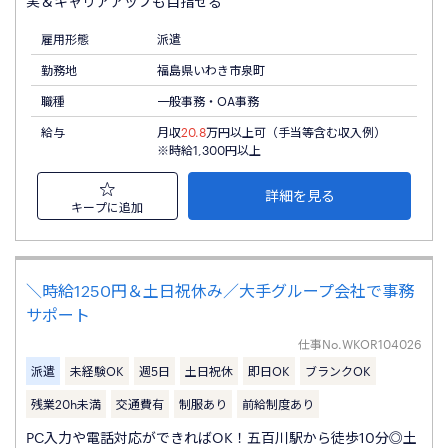
実＆キャリアアップも目指せる
雇用形態
派遣
勤務地
福島県いわき市泉町
職種
一般事務・OA事務
給与
月収
20.8
万円以上可（手当等含む収入例）
※時給1,300円以上
詳細を見る
キープに追加
＼時給1250円＆土日祝休み／大手グループ会社で事務
サポート
仕事No.
WKOR104026
派遣
未経験OK
週5日
土日祝休
即日OK
ブランクOK
残業20h未満
交通費有
制服あり
前給制度あり
PC入力や電話対応ができればOK！五百川駅から徒歩10分◎土