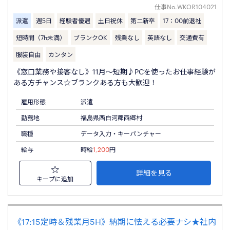
仕事No.
WKOR104021
派遣
週5日
経験者優遇
土日祝休
第二新卒
17：00前退社
短時間（7h未満）
ブランクOK
残業なし
英語なし
交通費有
服装自由
カンタン
《窓口業務や接客なし》11月～短期♪PCを使ったお仕事経験が
ある方チャンス☆ブランクある方も大歓迎！
雇用形態
派遣
勤務地
福島県西白河郡西郷村
職種
データ入力・キーパンチャー
給与
時給
1,200
円
詳細を見る
キープに追加
《17:15定時＆残業月5H》納期に怯える必要ナシ★社内