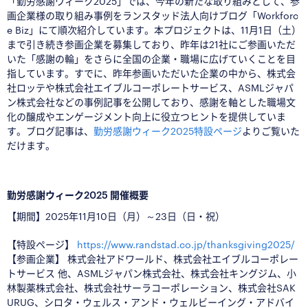
「勤労感謝ウィーク2025」では、今年の新たな取り組みとして、参
画企業様の取り組み事例をランスタッド法人向けブログ「Workforc
e Biz」にて順次紹介しています。本プロジェクトは、11月1日（土）
まで引き続き参画企業を募集しており、昨年は21社にご参画いただ
いた「感謝の輪」をさらに全国の企業・職場に広げていくことを目
指しています。すでに、昨年参画いただいた企業の中から、株式会
社ロッテや株式会社エイブルコーポレートサービス、ASMLジャパ
ン株式会社などの事例記事を公開しており、感謝を軸とした職場文
化の醸成やエンゲージメント向上に役立つヒントを提供していま
す。ブログ記事は、
勤労感謝ウィーク2025特設ページ
よりご覧いた
だけます。
□
勤労感謝ウィーク2025 開催概要
【期間】2025年11月10日（月）～23日（日・祝）
【特設ページ】
https://www.randstad.co.jp/thanksgiving2025/
【参画企業】 株式会社アドワールド、株式会社エイブルコーポレー
トサービス 他、ASMLジャパン株式会社、株式会社キングジム、小
林製薬株式会社、株式会社サーラコーポレーション、株式会社SAK
URUG、シロタ・ウェルス・アンド・ウェルビーイング・アドバイ