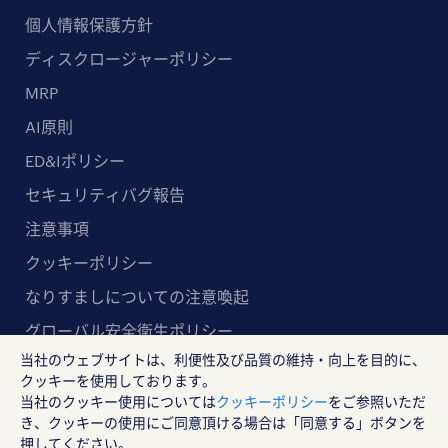
個人情報保護方針
ディスクロージャーポリシー
MRP
AI原則
ED&Iポリシー
セキュリティバグ報告
注意事項
クッキーポリシー
なりすましについての注意喚起
グローバル安全衛生ポリシー
当社のウェブサイトは、利便性及び品質の維持・向上を目的に、
マルチステークホルダー方針
クッキーを使用しております。
当社のクッキー使用については
クッキーポリシー
をご参照いただ
ランスタッド株式会社
き、クッキーの使用にご同意頂ける場合は「同意する」ボタンを
〒102-8578 東京都千代田区紀尾井町4-1 ニューオー
押してください。