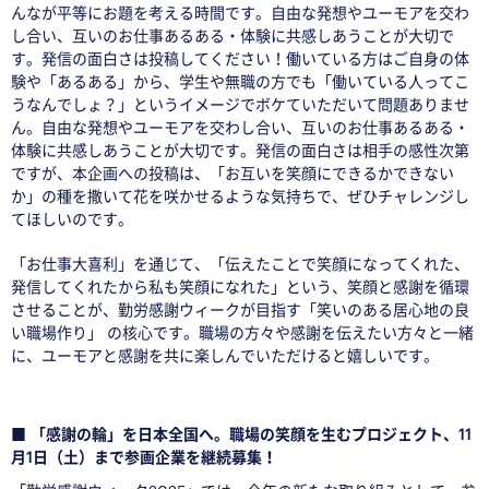
んなが平等にお題を考える時間です。自由な発想やユーモアを交わ
し合い、互いのお仕事あるある・体験に共感しあうことが大切で
す。発信の面白さは投稿してください！働いている方はご自身の体
験や「あるある」から、学生や無職の方でも「働いている人ってこ
うなんでしょ？」というイメージでボケていただいて問題ありませ
ん。自由な発想やユーモアを交わし合い、互いのお仕事あるある・
体験に共感しあうことが大切です。発信の面白さは相手の感性次第
ですが、本企画への投稿は、「お互いを笑顔にできるかできない
か」の種を撒いて花を咲かせるような気持ちで、ぜひチャレンジし
てほしいのです。
「お仕事大喜利」を通じて、「伝えたことで笑顔になってくれた、
発信してくれたから私も笑顔になれた」という、笑顔と感謝を循環
させることが、勤労感謝ウィークが目指す「笑いのある居心地の良
い職場作り」 の核心です。職場の方々や感謝を伝えたい方々と一緒
に、ユーモアと感謝を共に楽しんでいただけると嬉しいです。
□
■ 「感謝の輪」を日本全国へ。職場の笑顔を生むプロジェクト、11
月1日（土）まで参画企業を継続募集！