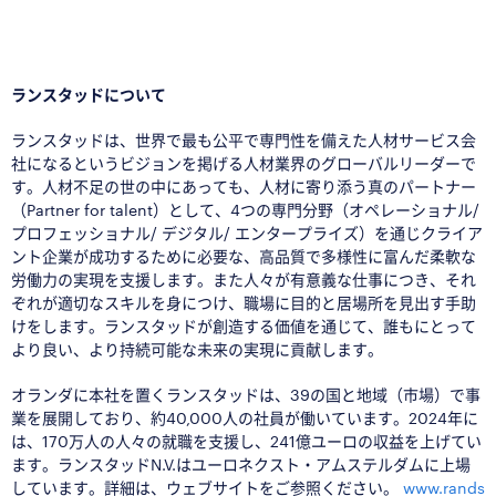
■
□
ランスタッドについて
ランスタッドは、世界で最も公平で専門性を備えた人材サービス会
社になるというビジョンを掲げる人材業界のグローバルリーダーで
す。人材不足の世の中にあっても、人材に寄り添う真のパートナー
（Partner for talent）として、4つの専門分野（オペレーショナル/
プロフェッショナル/ デジタル/ エンタープライズ）を通じクライア
ント企業が成功するために必要な、高品質で多様性に富んだ柔軟な
労働力の実現を支援します。また人々が有意義な仕事につき、それ
ぞれが適切なスキルを身につけ、職場に目的と居場所を見出す手助
けをします。ランスタッドが創造する価値を通じて、誰もにとって
より良い、より持続可能な未来の実現に貢献します。
オランダに本社を置くランスタッドは、39の国と地域（市場）で事
業を展開しており、約40,000人の社員が働いています。2024年に
は、170万人の人々の就職を支援し、241億ユーロの収益を上げてい
ます。ランスタッドN.V.はユーロネクスト・アムステルダムに上場
しています。詳細は、ウェブサイトをご参照ください。
www.rands