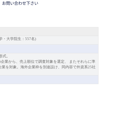
、お問い合わせ下さい
ド2013 実施概要
大学・大学院生：557名)
形式。
上の企業から、売上順位で調査対象を選定、 またそれらに準
企業を対象。海外企業枠を別途設け、同内容で外資系25社