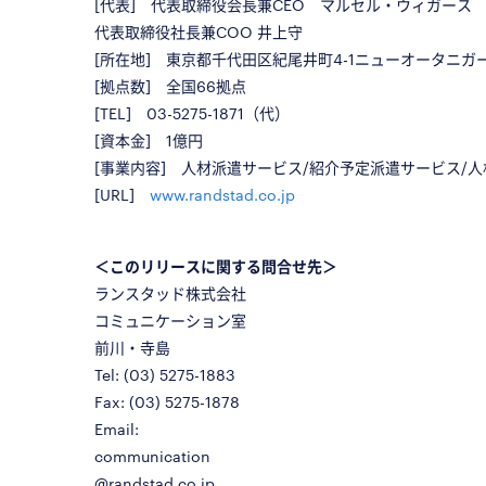
[代表] 代表取締役会長兼CEO マルセル・ウィガース
代表取締役社長兼COO 井上守
[所在地] 東京都千代田区紀尾井町4-1ニューオータニガー
[拠点数] 全国66拠点
[TEL] 03-5275-1871（代）
[資本金] 1億円
[事業内容] 人材派遣サービス/紹介予定派遣サービス/
[URL]
www.randstad.co.jp
＜このリリースに関する問合せ先＞
ランスタッド株式会社
コミュニケーション室
前川・寺島
Tel: (03) 5275-1883
Fax: (03) 5275-1878
Email:
communication
@randstad.co.jp