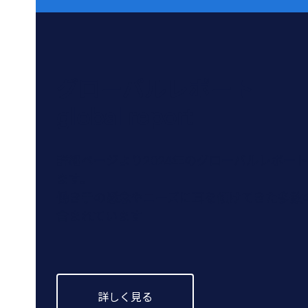
グローバルレポート
global report
詳細ページより2024年のグローバルレポー
ます。
働き手の懸念やニーズに耳を傾けてきた多数
含まれています
詳しく見る