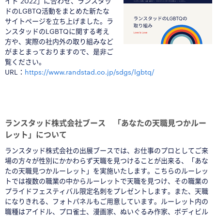
イド 2022」に合わせ、ランスタッ
ドのLGBTQ活動をまとめた新たな
サイトページを立ち上げました。ラ
ンスタッドのLGBTQに関する考え
方や、実際の社内外の取り組みなど
がまとまっておりますので、是非ご
覧ください。
URL：
https://www.randstad.co.jp/sdgs/lgbtq/
□
□
□
ランスタッド株式会社ブース 「あなたの天職見つかルー
レット」について
ランスタッド株式会社の出展ブースでは、お仕事のプロとしてご来
場の方々が性別にかかわらず天職を見つけることが出来る、「あな
たの天職見つかルーレット」を実施いたします。こちらのルーレッ
トでは複数の職業の中からルーレットで天職を見つけ、その職業の
プライドフェスティバル限定名刺をプレゼントします。また、天職
になりきれる、フォトパネルもご用意しています。ルーレット内の
職種はアイドル、プロ雀士、漫画家、ぬいぐるみ作家、ボディビル