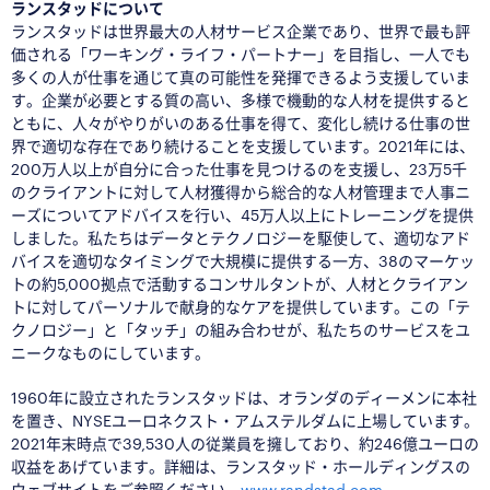
ランスタッドについて
ランスタッドは世界最大の人材サービス企業であり、世界で最も評
価される「ワーキング・ライフ・パートナー」を目指し、一人でも
多くの人が仕事を通じて真の可能性を発揮できるよう支援していま
す。企業が必要とする質の高い、多様で機動的な人材を提供すると
ともに、人々がやりがいのある仕事を得て、変化し続ける仕事の世
界で適切な存在であり続けることを支援しています。2021年には、
200万人以上が自分に合った仕事を見つけるのを支援し、23万5千
のクライアントに対して人材獲得から総合的な人材管理まで人事ニ
ーズについてアドバイスを行い、45万人以上にトレーニングを提供
しました。私たちはデータとテクノロジーを駆使して、適切なアド
バイスを適切なタイミングで大規模に提供する一方、38のマーケッ
トの約5,000拠点で活動するコンサルタントが、人材とクライアン
トに対してパーソナルで献身的なケアを提供しています。この「テ
クノロジー」と「タッチ」の組み合わせが、私たちのサービスをユ
ニークなものにしています。
1960年に設立されたランスタッドは、オランダのディーメンに本社
を置き、NYSEユーロネクスト・アムステルダムに上場しています。
2021年末時点で39,530人の従業員を擁しており、約246億ユーロの
収益をあげています。詳細は、ランスタッド・ホールディングスの
ウェブサイトをご参照ください。
www.randstad.com