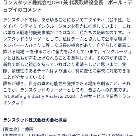
ランスタッド株式会社CEO 兼 代表取締役会長 ポール・デ
ュプイのコメント
ランスタッドでは、あらゆることにおいてエクイティ（公平性）と
ダイバーシティ＆インクルージョンを強力に推進しています。これ
は単なる戦略的優先事項だけではなく、私たちの使命なのです。ラ
ンスタッドのリーダーとして、私はチームと協力して公平な環境 －
メンバー一人ひとりに等しく成長の機会があり、自分らしく最高に
輝ける職場 －を作ることに全力を尽くしています。インクルージョ
ンとは誰もが声を上げられることを意味します。その声が多様で、
新鮮で新しい視点を持っていればより素晴らしいと思います。実
際、多様性のあるチームはより強く、特に変化に柔軟に対応できる
ことが分かっています。
誰もが輝き、自身の真の可能性を発揮できる場所を創ること、それ
こそが、ランスタッドのリーダーとしての、皆さんへの約束です。
※1:Staffing Industry Analysts 2020、人材サービス企業売上ラン
キングより
□
□
ランスタッド株式会社の会社概要
[資本金] 1億円
[事業内容] 人材派遣サービス/紹介予定派遣サービス/人材紹介サー