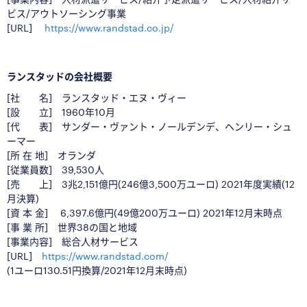
ビス/
アウトソーシング事業
[URL]
https://www.randstad.co.jp/
ランスタッドの会社概要
[社 名] ランスタッド・エヌ・ヴィー
[設 立] 1960年10月
[代 表] サンダー・ヴァント・ノールデンデ、ヘンリー・シュ
ーマー
[所 在 地] オランダ
[従業員数]
39,530
人
[売 上]
3兆2,151億円(246億3,500万ユーロ) 2021年度実績(12
月決算)
[資 本 金]
6,397.6億円(49億200万ユーロ) 2021年12月末時点
[事 業 所] 世界38の国と地域
[事業内容] 総合人材サービス
[URL]
https://www.randstad.com/
(1ユーロ130.51円換算/2021年12月末時点)