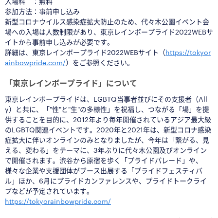
入場料 ：無料
参加方法：事前申し込み
新型コロナウイルス感染症拡大防止のため、代々木公園イベント会
場への入場は人数制限があり、東京レインボープライド2022WEBサ
イトから事前申し込みが必要です。
詳細は、東京レインボープライド2022WEBサイト（
https://tokyor
ainbowpride.com/
）をご参照ください。
「東京レインボープライド」について
東京レインボープライドは、LGBTQ当事者並びにその支援者（All
y）と共に、「"性"と"生"の多様性」を祝福し、つながる「場」を提
供することを目的に、2012年より毎年開催されているアジア最大級
のLGBTQ関連イベントです。2020年と2021年は、新型コロナ感染
症拡大に伴いオンラインのみとなりましたが、今年は「繋がる、見
える、変わる」をテーマに、3年ぶりに代々木公園及びオンライン
で開催されます。渋⾕から原宿を歩く「プライドパレード」や、
様々な企業や⽀援団体がブース出展する「プライドフェスティバ
ル」ほか、6月にプライドカンファレンスや、プライドトークライ
ブなどが予定されています。
https://tokyorainbowpride.com/