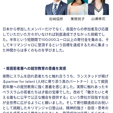
日本から参加したメンバーだけでなく、各国からの参加者及び応援
していただいた方々がいなければ到底達成できなかった挑戦でし
た。半年という短期間で100,000ユーロ以上の寄付金を集める、そ
してキリマンジャロに登頂するという目標を達成するために集
まっ
た仲間からは多くのものを学びました。
□
・貧困若者層への就労教育の意義を実感
実際にスラムを訪れ若者たちと触れ合ううち、ランスタッドが掲げ
るpartner for talent (人材に寄り添う真のパートナー）として貧困
若年層への就労教育に強く意義を感じました。実際に触れあったキ
ベラスラムの若者たちは才能の宝庫でした。改めて「働きたいと考
える誰もに公平で公正な機会を提供する」という弊社が目指す社会
が全世界に広がるようにと願いました。そして寄付額達成のお祝い
として挑戦したキリマンジャロ登山は、精神的強さ・自信・思考の