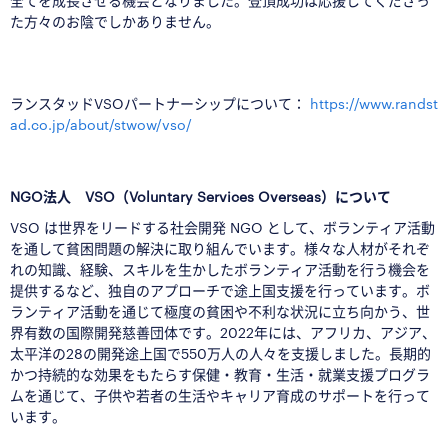
全てを成長させる機会となりました。登頂成功は応援してくだ
さっ
た方々のお陰でしかありません。
□
ランスタッドVSOパートナーシップについて：
https://www.randst
ad.co.jp/about/stwow/vso/
□
NGO法人 VSO（Voluntary Services Overseas）について
VSO は世界をリードする社会開発 NGO として、ボランティア活動
を通して貧困問題の解決に取り組んでいます。様々な人材がそれぞ
れの知識、経験、スキルを生かしたボランティア活動を行う機会を
提供するなど、独自のアプローチで途上国支援を行っています。ボ
ランティア活動を通じて極度の貧困や不利な状況に立ち向かう、世
界有数の国際開発慈善団体です。2022年には、アフリカ、アジア、
太平洋の28の開発途上国で550万人の人々を支援しました。長期的
かつ持続的な効果をもたらす保健・教育・生活・就業支援プログラ
ムを通じて、子供や若者の生活やキャリア育成のサポートを行って
います。