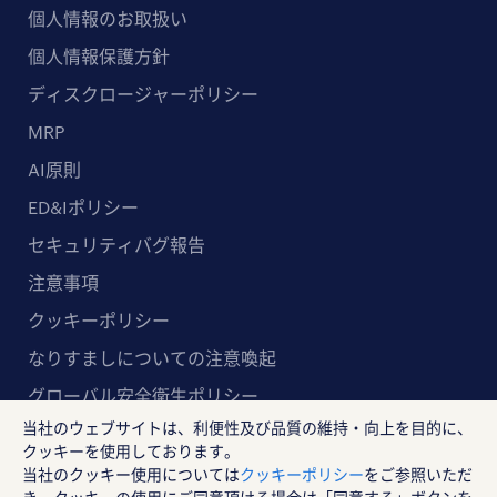
個人情報のお取扱い
個人情報保護方針
ディスクロージャーポリシー
MRP
AI原則
ED&Iポリシー
セキュリティバグ報告
注意事項
クッキーポリシー
なりすましについての注意喚起
グローバル安全衛生ポリシー
当社のウェブサイトは、利便性及び品質の維持・向上を目的に、
マルチステークホルダー方針
クッキーを使用しております。
当社のクッキー使用については
クッキーポリシー
をご参照いただ
ランスタッド株式会社