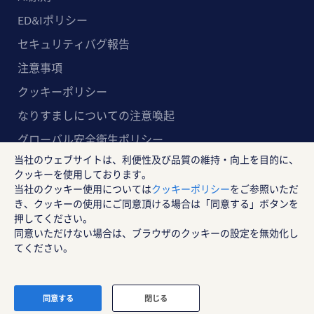
ED&Iポリシー
セキュリティバグ報告
注意事項
クッキーポリシー
なりすましについての注意喚起
グローバル安全衛生ポリシー
当社のウェブサイトは、利便性及び品質の維持・向上を目的に、
マルチステークホルダー方針
クッキーを使用しております。
当社のクッキー使用については
クッキーポリシー
をご参照いただ
ランスタッド株式会社
き、クッキーの使用にご同意頂ける場合は「同意する」ボタンを
〒102-8578 東京都千代田区紀尾井町4-1 ニューオー
押してください。
同意いただけない場合は、ブラウザのクッキーの設定を無効化し
タニガーデンコート21F
てください。
RANDSTAD, HUMAN FORWARD及びSHAPING THE W
ORLD OF WORKはRandstad N.Vの登録商標です。
© Randstad Japan
同意する
閉じる