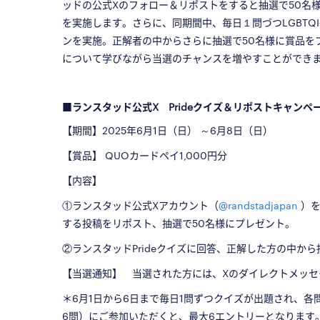
ッドの公式Xのフォロー＆リポストをすると抽選で50名
を実施します。さらに、同期間中、毎日１問づつLGBTQ
ンを実施。正解者の中からさらに抽選で50名様に賞品をプ
について学びながら当選のチャンスを増やすことができ
□
■ランスタッド公式X Prideクイズ＆リポストキャンペ
【期間】2025年6月1日（日） ～6月8日（日）
【賞品】 QUOカードペイ1,000円分
【内容】
①ランスタッド公式Xアカウント（
@randstadjapan
）を
する投稿をリポスト、抽選で50名様にプレゼント。
②ランスタッドPrideクイズに回答、正解した方の中から
【当選通知】 当選された方には、Xのダイレクトメッセ
＊6月1日から6日まで毎日1問ずつクイズが出題され、
6問）にご参加いただくと、最大6エントリーとなります