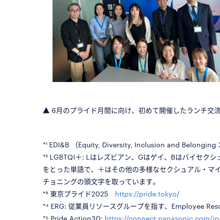
▲
6月のプライド月間に向け、初めて開催したランチ交流会
□
*¹ EDI&B （Equity, Diversity, Inclusion 
*² LGBTQI＋: Lはレズビアン、Gはゲイ、Bはバイ
をとった単語で、＋はその他の多様なセクシュアル・マ
チョニングの頭文字を取っています。
*³ 東京プライド2025
https://pride.tokyo/
*⁴ ERG: 従業員リソースグループを指す、Employee Reso
*⁵ Pride Action30:
https://connect.panasonic.com/jp