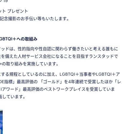
 19
ット プレゼント
記念撮影のお手伝い等もいたします。
BTQI＋への取組み
タッドは、性的指向や性自認に関わらず働きたいと考える誰もに
性を備えた人材サービス会社になることを目指すランスタッドで
I+の取り組みを実施しています。
る規程としているのに加え、LGBTQI＋当事者やLGBTQI＋ア
IDE指標」最高評価の 「ゴールド」を4年連続で受賞したほか「レ
＆Iアワード」最高評価のベストワークプレイスを受賞していま
も参画しています。
□
□
□
□