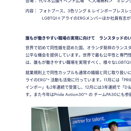
会場： 代々木公園イベント広場 ＜入場無料＞ オレンジ
内容： フォトブース、3色リング & レインボーブレスレ
LGBTQI＋アライのERGメンバーほか社員有志が
□
誰もが働きやすい職場の実現に向けて ランスタッドのLG
世界で初めて同性婚を認めた国、オランダ発祥のランス
公平な機会を提供しています。世界で最も公平性と専門
は、誰もが働きやすい職場を実現すべく、様々なLGBTQ
就業規則上で同性カップルも通常の婚姻と同じ取り扱いにす
ライのERG*⁴
活動も活発に行っています。11月には「PR
インボー」も2年連続で受賞し、12月には3年連続で「D
す。また今年はPride Action30*⁵ の チームPA30に