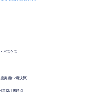
・バスケス
年度実績
(12
月決算
)
4
年
12
月末時点