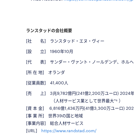
□
□
ランスタッドの会社概要
[社 名] ランスタッド・エヌ・ヴィー
[設 立]
1960
年
10
月
[代 表] サンダー・ヴァント・ノールデンデ、
ホルヘ
[所 在 地] オランダ
[従業員数]
41,400
人
[売 上]
3
兆
9,782
億円
(241
億
2,200
万
ユーロ) 2024
（人材サービス業として世界最大
*⁶
）
[資 本 金]
6,816
億
1,436
万円
(41
億
3,300
万
ユーロ) 202
[事 業 所] 世界39の国と地域
[事業内容] 総合人材サービス
[URL]
https://www.randstad.com/