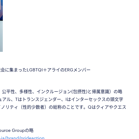
□
□
□
□
□
□
に集まったLGBTQI＋アライのERGメンバー
and Belonging：公平性、多様性、インクルージョン(包摂性)と帰属意識）の略
セクシュアル、Tはトランスジェンダー、Iはインターセックスの頭文字
イノリティ（性的少数者）の総称のことです。Qはクィアやクエス
urce Groupの略
-ja/brand/prideaction