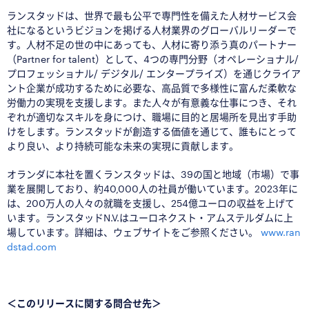
ランスタッドは、世界で最も公平で専門性を備えた人材サービス会
社になるというビジョンを掲げる人材業界のグローバルリーダーで
す。人材不足の世の中にあっても、人材に寄り添う真のパートナー
（Partner for talent）として、4つの専門分野（オペレーショナル/
プロフェッショナル/ デジタル/ エンタープライズ）を通じクライア
ント企業が成功するために必要な、高品質で多様性に富んだ柔軟な
労働力の実現を支援します。また人々が有意義な仕事につき、それ
ぞれが適切なスキルを身につけ、職場に目的と居場所を見出す手助
けをします。ランスタッドが創造する価値を通じて、誰もにとって
より良い、より持続可能な未来の実現に貢献します。
オランダに本社を置くランスタッドは、39の国と地域（市場）で事
業を展開しており、約40,000人の社員が働いています。2023年に
は、200万人の人々の就職を支援し、254億ユーロの収益を上げて
います。ランスタッドN.V.はユーロネクスト・アムステルダムに上
場しています。詳細は、ウェブサイトをご参照ください。
www.ran
dstad.com
□
＜このリリースに関する問合せ先＞