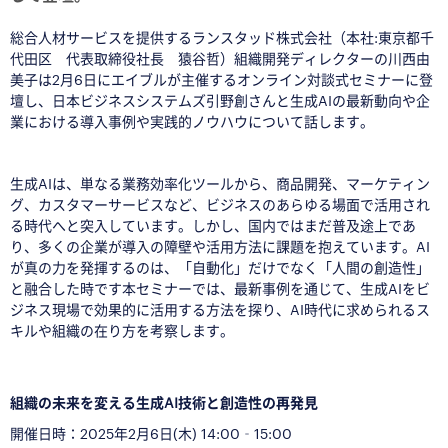
総合人材サービスを提供するランスタッド株式会社（本社:東京都千
代田区 代表取締役社長 猿谷哲）組織開発ディレクターの川西由
美子は2月6日にエイブルが主催するオンライン対談式セミナーに登
壇し、日本ビジネスシステムズ引野創さんと生成AIの最新動向や企
業における導入事例や実践的ノウハウについて話します。
■
生成AIは、単なる業務効率化ツールから、商品開発、マーケティン
グ、カスタマーサービスなど、ビジネスのあらゆる場面で活用され
る時代へと突入しています。しかし、国内ではまだ普及途上であ
り、多くの企業が導入の障壁や活用方法に課題を抱えています。AI
が真の力を発揮するのは、「自動化」だけでなく「人間の創造性」
と融合した時です本セミナーでは、最新事例を通じて、生成AIをビ
ジネス現場で効果的に活用する方法を探り、AI時代に求められるス
キルや組織の在り方を考察します。
■
組織の未来を変える生成AI技術と創造性の再発見
開催日時：
2025年2月6日(木) 14:00‐15:00