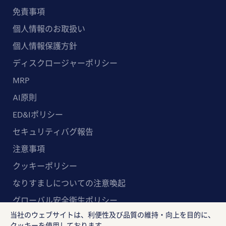
免責事項
個人情報のお取扱い
個人情報保護方針
ディスクロージャーポリシー
MRP
AI原則
ED&Iポリシー
セキュリティバグ報告
注意事項
クッキーポリシー
なりすましについての注意喚起
グローバル安全衛生ポリシー
当社のウェブサイトは、利便性及び品質の維持・向上を目的に、
マルチステークホルダー方針
クッキーを使用しております。