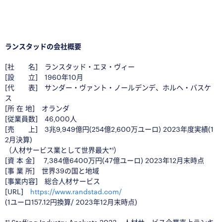
□
□
ランスタッドの会社概要
[社 名] ランスタッド・エヌ・ヴィー
[設 立] 1960年10月
[代 表] サンダー・ヴァント・ノールデンデ、ホルヘ・バスケ
ス
[所 在 地] オランダ
[従業員数] 46,000人
[売 上] 3兆9,949億円(254億2,600万ユーロ) 2023年度実績(1
2月決算)
（人材サービス業として世界最大*¹）
[資 本 金] 7,384億6400万円(47億ユーロ) 2023年12月末時点
[事 業 所] 世界39の国と地域
[事業内容] 総合人材サービス
[URL]
https://www.randstad.com/
(1ユーロ157.12円換算/ 2023年12月末時点)