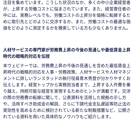
注目を集めています。こうした状況のなか、多くの中小企業経営者
が、上昇する労働コストに悩まされています。また、経営責任者の
中には、実務レベルでも、労働コストの上昇分を価格に転嫁するた
めに取引先とどのように交渉するか、また、労働コストの最適な価
値をどのように測定するかを模索している方も少なくありません。
■
人材サービスの専門家が労務費上昇の今後の見通しや最低賃金上昇
時代の戦略的対応を伝授
本ウェビナーでは、労務費上昇の今後の見通しを含めた最低賃金上
昇時代の戦略的対応を人事・労務政策、人材サービスや人材マネジ
メントに詳しいランスタッドの執行役員青木秀登が分かりやすくお
伝えします。経営トップから実務担当者まで、上昇する人件費を乗
り越え、持続可能な経営を実現するためのヒントが満載です。交渉
の際の労務費の転嫁に関して、公表資料を活用した根拠の示し方
や、活用すべき助成金の解説、さらに下請代金支払遅延等防止法の
実効性を高めるために検討されている新たな制裁措置など、公開さ
れている資料を用いた具体的なノウハウもご紹介します。
■