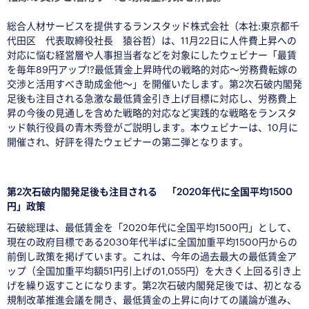
総合人材サービスを提供するランスタッド株式会社（本社:東京都千
代田区
代表取締役社長 猿谷哲
）は、11月22日に人件費上昇への
対応に悩む経営層や人事担当者などを対象にしたウェビナー「最賃
を毎年89円アップ!?最低賃金上昇時代の戦略的対応〜労務費転嫁の
交渉と活用すべき助成金他〜」を開催いたします。第2次石破内閣発
足後も注目される急激な最低賃金引き上げ目標に対応し、労務費上
昇の今後の見通しを含めた戦略的対応など実践的な戦略をランスタ
ッド執行役員の青木秀登がご説明します。本ウェビナーは、10月に
開催され、好評を得たウェビナーの第二弾となります。
■
第2次石破内閣発足後も注目される 「2020年代に全国平均1500
円」政策
石破総理は、最低賃金を「2020年代に全国平均1500円」として、
現在の政府目標である2030年代半ばに全国加重平均1500円からの
前倒し政策を掲げています。これは、今年の過去最大の最低賃金ア
ップ（全国加重平均額51円引上げの1,055円）を大きく上回る引き上
げを繰り返すことになります。第2次石破内閣発足後では、初となる
規制改革推進会議を開き、最低賃金の上昇に向けての議論が進み、