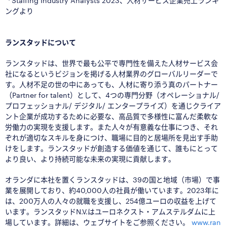
*¹
Staffing Industry Analysts 2023、人材サービス企業売上ランキ
ングより
□
ランスタッドについて
ランスタッドは、世界で最も公平で専門性を備えた人材サービス会
社になるというビジョンを掲げる人材業界のグローバルリーダーで
す。人材不足の世の中にあっても、人材に寄り添う真のパートナー
（Partner for talent）として、4つの専門分野（オペレーショナル/
プロフェッショナル/ デジタル/ エンタープライズ）を通じクライア
ント企業が成功するために必要な、高品質で多様性に富んだ柔軟な
労働力の実現を支援します。また人々が有意義な仕事につき、それ
ぞれが適切なスキルを身につけ、職場に目的と居場所を見出す手助
けをします。ランスタッドが創造する価値を通じて、誰もにとって
より良い、より持続可能な未来の実現に貢献します。
オランダに本社を置くランスタッドは、39の国と地域（市場）で事
業を展開しており、約40,000人の社員が働いています。2023年に
は、200万人の人々の就職を支援し、254億ユーロの収益を上げて
います。ランスタッドN.V.はユーロネクスト・アムステルダムに上
場しています。詳細は、ウェブサイトをご参照ください。
www.ran