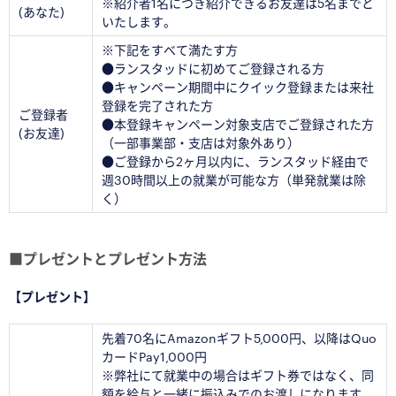
※紹介者1名につき紹介できるお友達は5名までと
(あなた)
いたします。
※下記をすべて満たす方
●ランスタッドに初めてご登録される方
●キャンペーン期間中にクイック登録または来社
登録を完了された方
ご登録者
●本登録キャンペーン対象支店でご登録された方
(お友達)
（一部事業部・支店は対象外あり）
●ご登録から2ヶ月以内に、ランスタッド経由で
週30時間以上の就業が可能な方（単発就業は除
く）
■プレゼントとプレゼント方法
【プレゼント】
先着70名にAmazonギフト5,000円、以降はQuo
カードPay1,000円
※弊社にて就業中の場合はギフト券ではなく、同
額を給与と一緒に振込みでのお渡しになります。