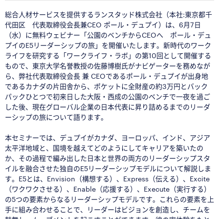
総合人材サービスを提供するランスタッド株式会社（本社:東京都千
代田区
代表取締役会長兼CEO ポール・デュプイ
）は、6月7日
（水）に無料ウェビナー「公園のベンチからCEOへ ポール・デュ
プイのE5リーダーシップの旅
」
を開催いたします。新時代のワーク
ライフを研究する「ワークライフ・ラボ」の第10回として開催する
もので、東京大学名誉教授の佐藤博樹氏がナビゲーターを務めなが
ら、弊社代表取締役会長 兼 CEOであるポール・デュプイが出身地
であるカナダの片田舎から、ポケットに全財産の約3万円とバック
パックひとつで初来日した大阪・西成の公園のベンチで一夜を過ご
した後、現在グローバル企業の日本代表に昇り詰めるまでのリーダ
ーシップの旅について語ります。
□
本セミナーでは、デュプイがカナダ、ヨーロッパ、インド、アジア
太平洋地域と、国境を越えてどのようにしてキャリアを築いたの
か、その過程で編み出した日本と世界の両方のリーダーシップスタ
イルを融合させた独自のE5リーダーシップモデルについて解説しま
す。E5とは、Envision（構想する）、Express（伝える）、Excite
（ワクワクさせる）、Enable（応援する）、Execute（実行する）
の5つの要素からなるリーダーシップモデルです。これらの要素を上
手に組み合わせることで、リーダーはビジョンを創造し、チームを