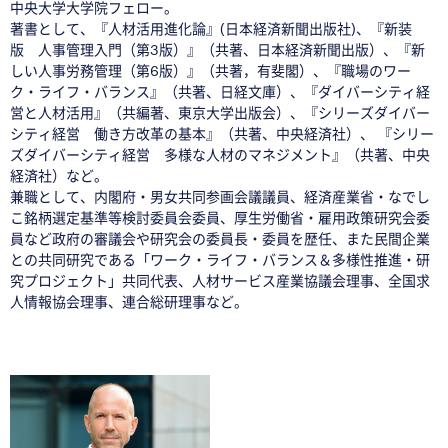
中央大学大学院フェロー。
著書として、『人材活用進化論』(日本経済新聞出版社)、『新装
版 人事管理入門（第3版）』（共著、日本経済新聞出版）、『新
しい人事労務管理（第6版）』（共著，有斐閣）、『職場のワー
ク・ライフ・バランス』（共著、日経文庫）、『ダイバーシティ経
営と人材活用』（共編著、東京大学出版会）、『シリーズダイバー
シティ経営 働き方改革の基本』（共著、中央経済社）、 『シリー
ズダイバーシティ経営 多様な人材のマネジメント』（共著、中央
経済社）など。
兼職として、内閣府・男女共同参画会議議員、経済産業省・なでし
こ銘柄選定基準等検討委員会委員、厚生労働省・雇用政策研究会委
員など政府の審議会や研究会の委員長・委員を歴任、また民間企業
との共同研究である「ワーク・ライフ・バランス＆多様性推進・研
究プロジェクト」共同代表、人材サービス産業協議会理事、全国求
人情報協会理事、連合総研理事など。
◇
◇
◇