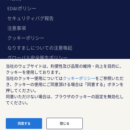
ED&Iポリシー
セキュリティバグ報告
注意事項
クッキーポリシー
なりすましについての注意喚起
グローバル安全衛生ポリシー
当社のウェブサイトは、利便性及び品質の維持・向上を目的に、
マルチステークホルダー方針
クッキーを使用しております。
当社のクッキー使用については
クッキーポリシー
をご参照いただ
ランスタッド株式会社
き、クッキーの使用にご同意頂ける場合は「同意する」ボタンを
〒102-8578 東京都千代田区紀尾井町4-1 ニューオー
押してください。
同意いただけない場合は、ブラウザのクッキーの設定を無効化し
タニガーデンコート21F
てください。
RANDSTAD, HUMAN FORWARD及びSHAPING THE W
ORLD OF WORKはRandstad N.Vの登録商標です。
© Randstad Japan
同意する
閉じる