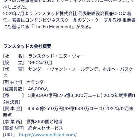
ンドの人材派遣業界においてリーディングカンパニーの一つにまで
押し上げた。
2021年7月よりランスタッド株式会社 代表取締役会長兼CEOに着
任。著書にロンドンビジネススクールのダン・ケーブル教授 推薦書
にも選ばれる『The E5 Movement』がある。
◇
■
ランスタッドの会社概要
[社 名] ランスタッド・エヌ・ヴィー
[設 立] 1960年10月
[代 表] サンダー・ヴァント・ノールデンデ、ホルヘ・バスケ
ス
[所 在 地] オランダ
[従業員数] 46,000人
[売 上] 3兆9,000億円(275憶6,800万ユーロ) 2022年度実績(1
2月決算)
[資 本 金] 6,953億2510万円(49億1500万ユーロ) 2022年12月末
時点
[事 業 所] 世界39の国と地域
[事業内容] 総合人材サービス
[URL]
https://www.randstad.com/