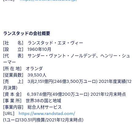
■
ランスタッドの会社概要
[社 名] ランスタッド・エヌ・ヴィー
[設 立] 1960年10月
[代 表] サンダー・ヴァント・ノールデンデ、ヘンリー・シュ
ーマー
[所 在 地] オランダ
[従業員数]
39,530
人
[売 上]
3兆2,151億円(246億3,500万ユーロ) 2021年度実績(12
月決算)
[資 本 金]
6,397.6億円(49億200万ユーロ) 2021年12月末時点
[事 業 所] 世界38の国と地域
[事業内容] 総合人材サービス
[URL]
https://www.randstad.com/
(1ユーロ130.51円換算/2021年12月末時点)
■