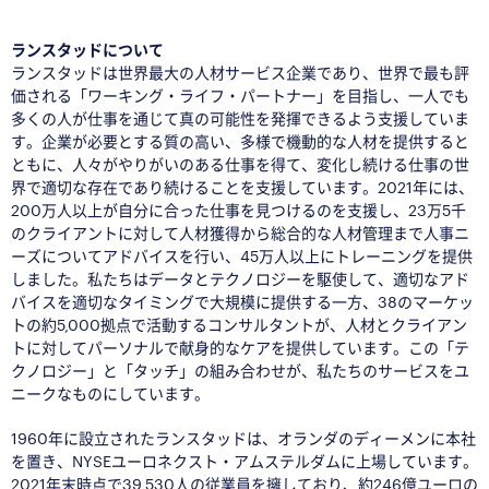
ランスタッドについて
ランスタッドは世界最大の人材サービス企業であり、世界で最も評
価される「ワーキング・ライフ・パートナー」を目指し、一人でも
多くの人が仕事を通じて真の可能性を発揮できるよう支援していま
す。企業が必要とする質の高い、多様で機動的な人材を提供すると
ともに、人々がやりがいのある仕事を得て、変化し続ける仕事の世
界で適切な存在であり続けることを支援しています。2021年には、
200万人以上が自分に合った仕事を見つけるのを支援し、23万5千
のクライアントに対して人材獲得から総合的な人材管理まで人事ニ
ーズについてアドバイスを行い、45万人以上にトレーニングを提供
しました。私たちはデータとテクノロジーを駆使して、適切なアド
バイスを適切なタイミングで大規模に提供する一方、38のマーケッ
トの約5,000拠点で活動するコンサルタントが、人材とクライアン
トに対してパーソナルで献身的なケアを提供しています。この「テ
クノロジー」と「タッチ」の組み合わせが、私たちのサービスをユ
ニークなものにしています。
1960年に設立されたランスタッドは、オランダのディーメンに本社
を置き、NYSEユーロネクスト・アムステルダムに上場しています。
2021年末時点で39,530人の従業員を擁しており、約246億ユーロの