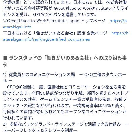
企業の証」として認められています。日本においては、株式会社働
きがいのある会社研究所が Great Place to Work®Institute よりライ
センスを受け、 GPTWジャパンを運営しています。
▽Great Place to Work ® Institute Japan トップページ
https://h
atarakigai.info
▽日本における「働きがいのある会社」認定 企業ページ
https://h
atarakigai.info/ranking/certified_companies
◆
■ ランスタッドの「働きがいのある会社」への取り組み事
例
1）
従業員とのコミュニケーションの場 ー CEO主催のタウンホー
ル ー
CEOが6週間に一度、直接社員とコミュニケーションを図る場を
設けています。全国90拠点がつながり地域、部門を超えたベストプ
ラクティスの共有、ゲームチェンジャー賞の受賞者の発表、各種プ
ロジェクトの報告などが行われます。平均視聴者率は73％と高く、
毎回多くの質問が寄せられとてもオープンなコミュニケーションが
行われています。
2）
多様なバックグランド・ライフステージで活躍できる仕組み ー
スーパーフレックス＆テレワーク制度ー