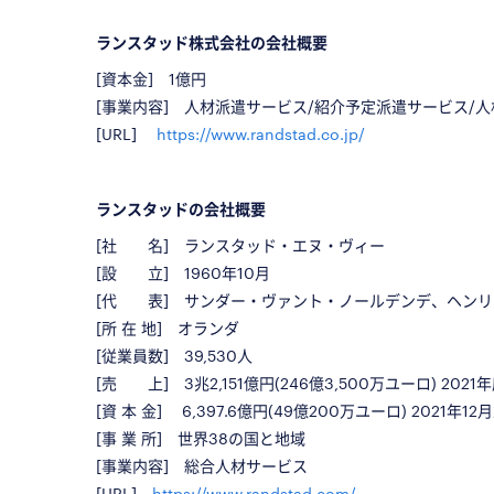
□
ランスタッド株式会社の会社概要
[資本金] 1億円
[事業内容] 人材派遣サービス/紹介予定派遣サービス/人
[URL]
https://www.randstad.co.jp/
■
ランスタッドの会社概要
[社 名] ランスタッド・エヌ・ヴィー
[設 立] 1960年10月
[代 表] サンダー・ヴァント・ノールデンデ、ヘンリ
[所 在 地] オランダ
[従業員数]
39,530
人
[売 上]
3兆2,151億円(246億3,500万ユーロ) 2021
[資 本 金]
6,397.6億円(49億200万ユーロ) 2021年1
[事 業 所] 世界38の国と地域
[事業内容] 総合人材サービス
[URL]
https://www.randstad.com/