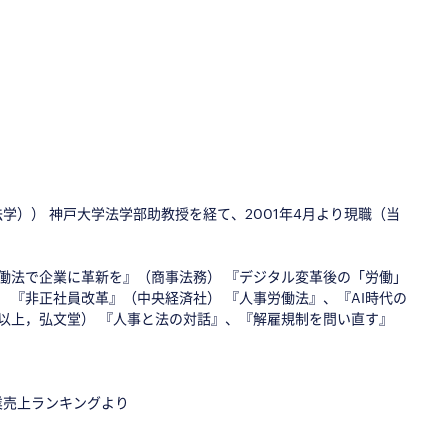
）） 神戸大学法学部助教授を経て、2001年4月より現職（当
労働法で企業に革新を』（商事法務） 『デジタル変革後の「労働」
 『非正社員改革』（中央経済社） 『人事労働法』、『AI時代の
（以上，弘文堂） 『人事と法の対話』、『解雇規制を問い直す』
ービス企業売上ランキングより