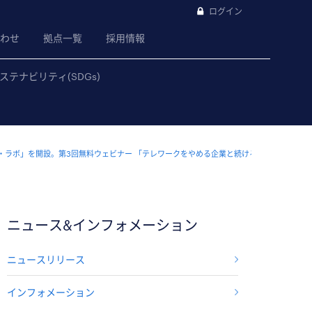
ログイン
わせ
拠点一覧
採用情報
ステナビリティ(SDGs)
・ラボ」を開設。第3回無料ウェビナー 「テレワークをやめる企業と続ける企業 ～近未来社
ニュース&インフォメーション
ニュースリリース
インフォメーション