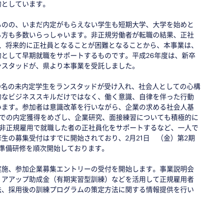
的としています。
ものの、いまだ内定がもらえない学生も短期大学、大学を始めと
る方も多数いらっしゃいます。非正規労働者が転職の結果、正社
合、将来的に正社員となることが困難となることから、本事業は、
として早期就職をサポートするものです。平成26年度は、新卒
ンスタッドが、県より本事業を受託しました。
0名の未内定学生をランスタッドが受け入れ、社会人としての心構
的なビジネススキルだけではなく、働く意識、自律を伴った行動
います。参加者は意識改革を行いながら、企業の求める社会人基
業での内定獲得をめざし、企業研究、面接練習についても積極的に
、非正規雇用で就職した者の正社員化をサポートするなど、一人で
生の募集受付はすでに開始されており、2月21日 （金）第2期
た準備研修を順次開始しております。
実施、参加企業募集エントリーの受付を開始します。事業説明会
リアアップ助成金（有期実習型訓練）などを活用して正規雇用者
法、採用後の訓練プログラムの策定方法に関する情報提供を行い