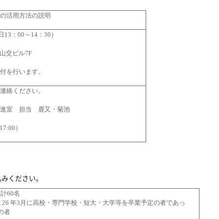
金の活用方法の説明
3：00～14：30）
山交ビル7F
受付を行います。
ご連絡ください。
促進室 担当 鹿又・菊池
17:00）
込みください。
計60名
 26 年3月に高校・専門学校・短大・大学等を卒業予定の者であっ
定の者