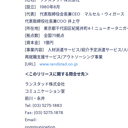
[設立] 1980年8月
[代表] 代表取締役会長兼CEO マルセル・ウィガース
代表取締役社長兼COO 井上守
[所在地] 東京都千代田区紀尾井町4-1 ニューオータニガ
[拠点数] 全国75拠点
[資本金] 1億円
[事業内容] 人材派遣サービス/紹介予定派遣サービス/人
再就職支援サービス/アウトソーシング事業
[URL]
www.randstad.co.jp
＜このリリースに関する問合せ先＞
ランスタッド株式会社
コミュニケーション室
前川・永井
Tel: (03) 5275-1883
Fax: (03) 5275-1878
Email:
communication