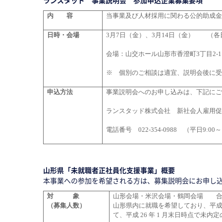
ランスタッド 事業説明会 参加申込企業募集要項
内 容
当事業及び人材採用に関わる公的助成
日時・会場
3月7日（金）、3月14日（金） （各日1
会場：山交ホール山形市香澄町3丁目2-1
※ 個別のご相談は適宜、説明会後に
申込方法
事業説明会へのお申し込みは、下記に
ランスタッド株式会社 新社会人雇用
電話番号 022-354-0988 （平日9:00～
山形県「未就職者正社員化支援事業」概要
本事業への参加を希望される方は、募集説明会にお申し
対 象
山形会場・米沢会場・鶴岡会場 合
（募集人数）
山形県内に就職を希望しており、平成
て、平成 26 年 1 月末日時点で未内