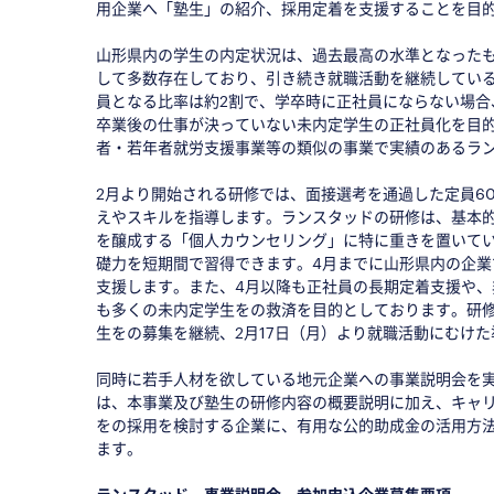
用企業へ「塾生」の紹介、採用定着を支援することを目
山形県内の学生の内定状況は、過去最高の水準となった
して多数存在しており、引き続き就職活動を継続してい
員となる比率は約2割で、学卒時に正社員にならない場
卒業後の仕事が決っていない未内定学生の正社員化を目的
者・若年者就労支援事業等の類似の事業で実績のあるラ
2月より開始される研修では、面接選考を通過した定員6
えやスキルを指導します。ランスタッドの研修は、基本
を醸成する「個人カウンセリング」に特に重きを置いて
礎力を短期間で習得できます。4月までに山形県内の企
支援します。また、4月以降も正社員の長期定着支援や
も多くの未内定学生をの救済を目的としております。研修
生をの募集を継続、2月17日（月）より就職活動にむけ
同時に若手人材を欲している地元企業への事業説明会を
は、本事業及び塾生の研修内容の概要説明に加え、キャ
をの採用を検討する企業に、有用な公的助成金の活用方
ます。