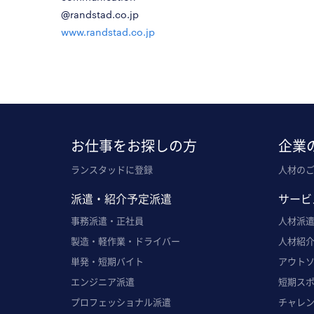
@randstad.co.jp
www.randstad.co.jp
お仕事をお探しの方
企業
ランスタッドに登録
人材の
派遣・紹介予定派遣
サービ
事務派遣・正社員
人材派
製造・軽作業・ドライバー
人材紹
単発・短期バイト
アウト
エンジニア派遣
短期ス
プロフェッショナル派遣
チャレ