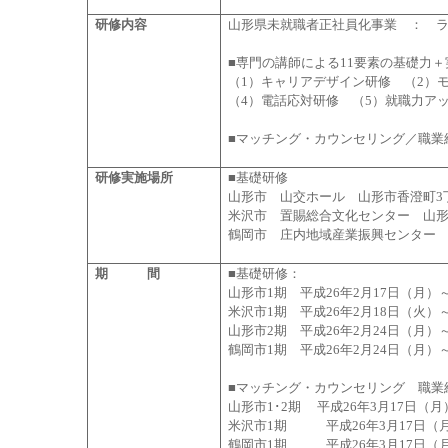
研修内容
山形県未就職者正社員化事業 ： ラン
■専門の講師による11要素の基礎力
（1）キャリアデザイン研修 （2）
（4）電話応対研修 （5）就職力ア
■マッチング・カウンセリング／職業
研修実施場所
■基礎研修
山形市 山交ホール 山形市香澄町3丁
米沢市 置賜総合文化センター 山形県米
鶴岡市 庄内地域産業振興センター 
期 間
■基礎研修：
山形市1期 平成26年2月17日（月）～
米沢市1期 平成26年2月18日（火）～
山形市2期 平成26年2月24日（月）～
鶴岡市1期 平成26年2月24日（月）
■マッチング・カウンセリング 職業
山形市1･2期 平成26年3月17日（月
米沢市1期 平成26年3月17日（月
鶴岡市1期 平成26年3月17日（月