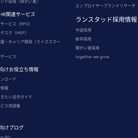
ンジド採用（障がい者）
エンプロイヤーブランドリサーチ
HR関連サービス
ランスタッド採用情報
サービス（RPO）
中途採用
デスク（MSP）
新卒採用
支援・キャリア開発（ライズスマー
障がい者採用
発サービス
together we grow
向けお役立ち情報
ウンロード
ー情報
おきたい法令ガイド
ービス用語集
例
向けブログ
ce Biz