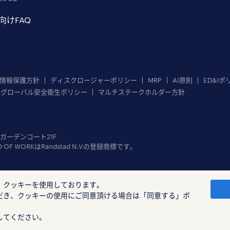
向けFAQ
情報保護方針
ディスクロージャーポリシー
MRP
AI原則
ED&Iポ
グローバル安全衛生ポリシー
マルチステークホルダー方針
ニガーデンコート21F
LD OF WORKはRandstad N.Vの登録商標です。
、クッキーを使用しております。
だき、クッキーの使用にご同意頂ける場合は「同意する」ボ
してください。