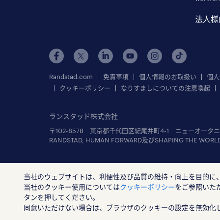
法人様
Randstad.com
免責事項
個人情報のお取扱い
個人
クッキーポリシー
なりすましについての注意喚起
ランスタッド株式会社
〒102-8578 東京都千代田区紀尾井町4-1 ニューオータ
RANDSTAD, HUMAN FORWARD及びSHAPING THE WOR
© Randstad Japan
当社のウェブサイトは、利便性及び品質の維持・向上を目的に
当社のクッキー使用については
クッキーポリシー
をご参照いた
タンを押してください。
同意いただけない場合は、ブラウザのクッキーの設定を無効化