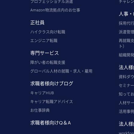
プロフェッショナル派遣
チャレ
Amazon物流拠点内のお仕事
人事・
正社員
採用代行
ハイクラス向け転職
派遣管理
エンジニア転職
再就職
ト）
専門サービス
組織開
障がい者の転職支援
法人様
グローバル人材の就職・求人・雇用
資料ダ
求職者様向けブログ
セミナ
キャリアHUB
知って
キャリア転職アドバイス
人材サ
お仕事辞典
活用事
求職者様向けQ＆A
法人様
workfor