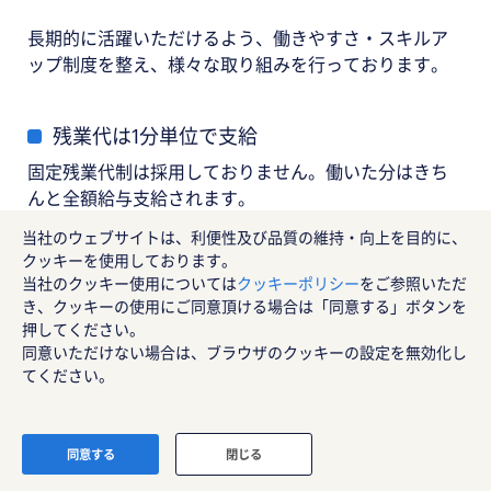
長期的に活躍いただけるよう、働きやすさ・スキルア
ップ制度を整え、様々な取り組みを行っております。
残業代は1分単位で支給
固定残業代制は採用しておりません。働いた分はきち
んと全額給与支給されます。
当社のウェブサイトは、利便性及び品質の維持・向上を目的に、
転居を伴う転勤なし
クッキーを使用しております。
当社のクッキー使用については
クッキーポリシー
をご参照いただ
ご希望のエリアで安定的に就業いただけます。
き、クッキーの使用にご同意頂ける場合は「同意する」ボタンを
押してください。
一部テレワーク実施
同意いただけない場合は、ブラウザのクッキーの設定を無効化し
てください。
研修はオンラインで実施。テレワークを導入している
プロジェクトもございます。
※配属先に準じます。
エントリーする
同意する
閉じる
menu