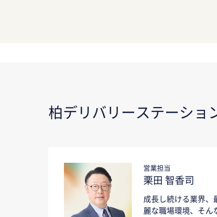
柏デリバリーステーショ
営業担当
栗田 智香司
成長し続ける業界、
麗な職場環境、そん