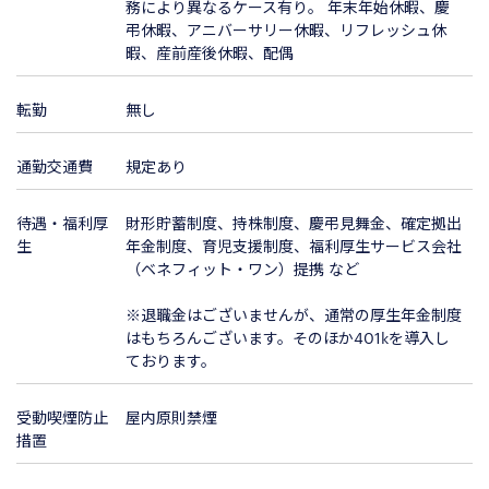
務により異なるケース有り。 年末年始休暇、慶
弔休暇、アニバーサリー休暇、リフレッシュ休
暇、産前産後休暇、配偶
転勤
無し
通勤交通費
規定あり
待遇・福利厚
財形貯蓄制度、持株制度、慶弔見舞金、確定拠出
生
年金制度、育児支援制度、福利厚生サービス会社
（ベネフィット・ワン）提携 など
※退職金はございませんが、通常の厚生年金制度
はもちろんございます。そのほか401kを導入し
ております。
受動喫煙防止
屋内原則禁煙
措置