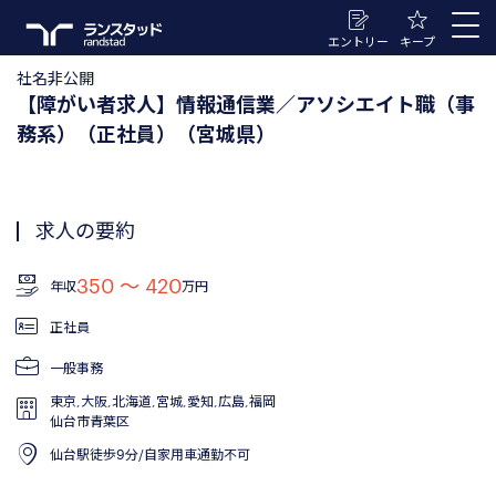
エントリー
キープ
社名非公開
【障がい者求人】情報通信業／アソシエイト職（事
務系）（正社員）（宮城県）
求人の要約
350 〜 420
年収
万円
正社員
一般事務
東京,大阪,北海道,宮城,愛知,広島,福岡
仙台市青葉区
仙台駅徒歩9分/自家用車通勤不可