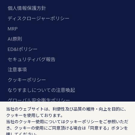
個人情報保護方針
ディスクロージャーポリシー
MRP
AI原則
ED&Iポリシー
セキュリティバグ報告
注意事項
クッキーポリシー
なりすましについての注意喚起
グローバル安全衛生ポリシー
当社のウェブサイトは、利便性及び品質の維持・向上を目的に、
マルチステークホルダー方針
クッキーを使用しております。
当社のクッキー使用については
クッキーポリシー
をご参照いただ
ランスタッド株式会社
き、クッキーの使用にご同意頂ける場合は「同意する」ボタンを
〒102-8578 東京都千代田区紀尾井町4-1 ニューオー
押してください。