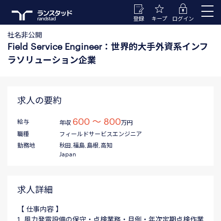
登録
キープ
ログイン
社名非公開
Field Service Engineer：世界的大手外資系インフ
ラソリューション企業
求人の要約
600 〜 800
給与
年収
万円
職種
フィールドサービスエンジニア
勤務地
秋田,福島,島根,高知
Japan
求人詳細
【 仕事内容 】
1. 風力発電設備の保守・点検業務・月例・年次定期点検作業