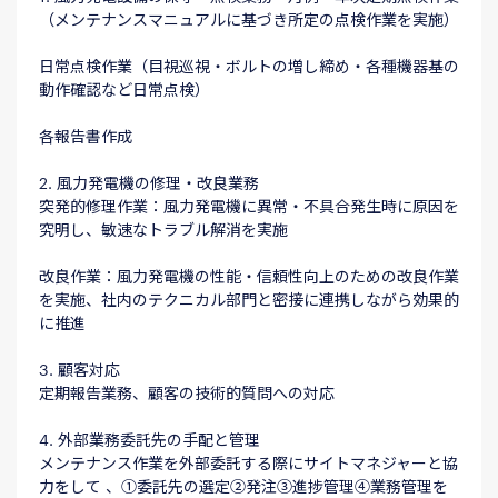
（メンテナンスマニュアルに基づき所定の点検作業を実施）
日常点検作業（目視巡視・ボルトの増し締め・各種機器基の
動作確認など日常点検）
各報告書作成
2. 風力発電機の修理・改良業務
突発的修理作業：風力発電機に異常・不具合発生時に原因を
究明し、敏速なトラブル解消を実施
改良作業：風力発電機の性能・信頼性向上のための改良作業
を実施、社内のテクニカル部門と密接に連携しながら効果的
に推進
​3. 顧客対応
定期報告業務、顧客の技術的質問への対応
4. 外部業務委託先の手配と管理
メンテナンス作業を外部委託する際にサイトマネジャーと協
力をして 、①委託先の選定②発注③進捗管理④業務管理を