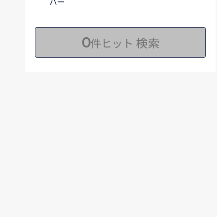
バー
0
検索
件ヒット