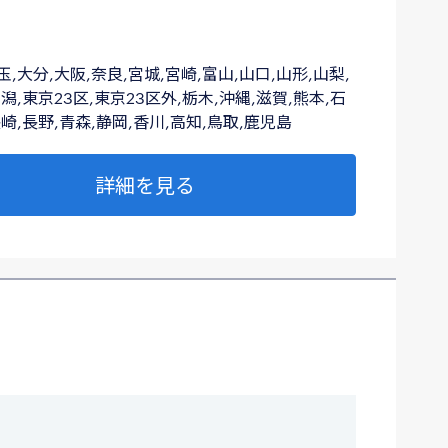
玉,大分,大阪,奈良,宮城,宮崎,富山,山口,山形,山梨,
潟,東京23区,東京23区外,栃木,沖縄,滋賀,熊本,石
長崎,長野,青森,静岡,香川,高知,鳥取,鹿児島
詳細を見る