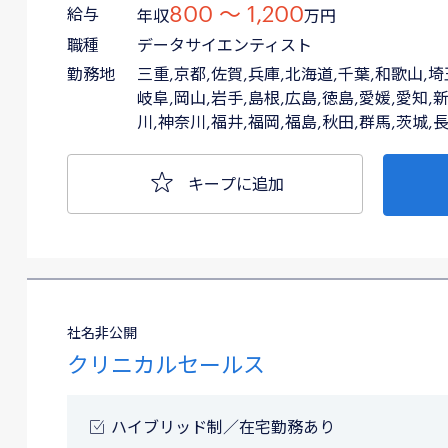
800 〜 1,200
給与
年収
万円
職種
データサイエンティスト
勤務地
三重,京都,佐賀,兵庫,北海道,千葉,和歌山,埼
岐阜,岡山,岩手,島根,広島,徳島,愛媛,愛知,新
川,神奈川,福井,福岡,福島,秋田,群馬,茨城,
キープに追加
社名非公開
クリニカルセールス
ハイブリッド制／在宅勤務あり