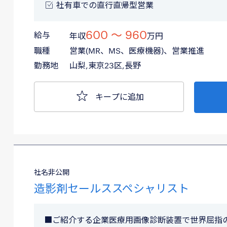
社有車での直行直帰型営業
600 〜 960
給与
年収
万円
職種
営業(MR、MS、医療機器)、営業推進
勤務地
山梨,東京23区,長野
キープに追加
社名非公開
造影剤セールススペシャリスト
■ご紹介する企業医療用画像診断装置で世界屈指