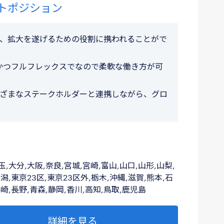
トポジション
、拡大を遂げるための役割に携われることがで
かつフルフレックスでなので柔軟な働き方が可
ざまなステークホルダーと連携しながら、グロ
玉,大分,大阪,奈良,宮城,宮崎,富山,山口,山形,山梨,
潟,東京23区,東京23区外,栃木,沖縄,滋賀,熊本,石
長崎,長野,青森,静岡,香川,高知,鳥取,鹿児島
詳細を見る