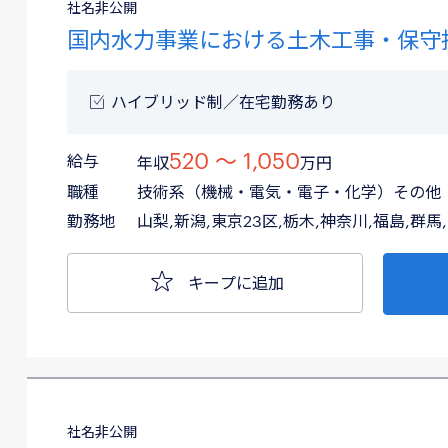
社名非公開
国内水力事業における土木工事・保守
ハイブリッド制／在宅勤務あり
520 〜 1,050
給与
年収
万円
職種
技術系（機械・電気・電子・化学）その他
勤務地
山梨,新潟,東京23区,栃木,神奈川,福島,群馬
キープに追加
社名非公開