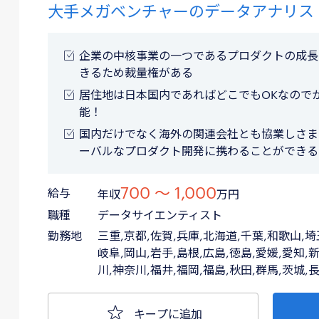
大手メガベンチャーのデータアナリス
企業の中核事業の一つであるプロダクトの成長
きるため裁量権がある
居住地は日本国内であればどこでもOKなので
能！
国内だけでなく海外の関連会社とも協業しさま
ーバルなプロダクト開発に携わることができる
700 〜 1,000
給与
年収
万円
職種
データサイエンティスト
勤務地
三重,京都,佐賀,兵庫,北海道,千葉,和歌山,埼
岐阜,岡山,岩手,島根,広島,徳島,愛媛,愛知,新
川,神奈川,福井,福岡,福島,秋田,群馬,茨城,
キープに追加