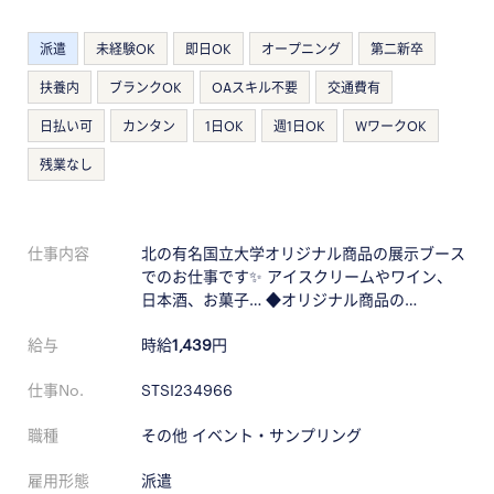
派遣
未経験OK
即日OK
オープニング
第二新卒
扶養内
ブランクOK
OAスキル不要
交通費有
日払い可
カンタン
1日OK
週1日OK
WワークOK
残業なし
仕事内容
北の有名国立大学オリジナル商品の展示ブース
でのお仕事です✨ アイスクリームやワイン、
日本酒、お菓子… ◆オリジナル商品の…
給与
時給
1,439
円
仕事No.
STSI234966
職種
その他 イベント・サンプリング
雇用形態
派遣