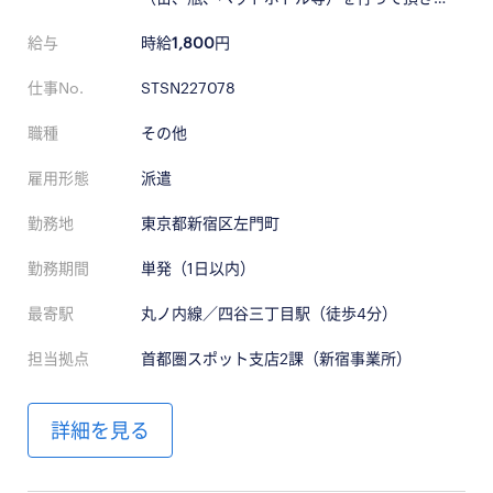
給与
時給
1,800
円
仕事No.
STSN227078
職種
その他
雇用形態
派遣
勤務地
東京都新宿区左門町
勤務期間
単発（1日以内）
最寄駅
丸ノ内線／四谷三丁目駅（徒歩4分）
担当拠点
首都圏スポット支店2課（新宿事業所）
詳細を見る