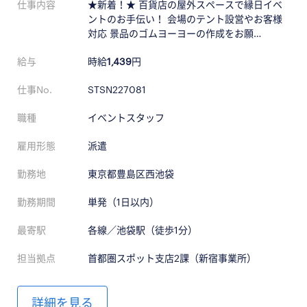
仕事内容
★新着！★ 百貨店の屋外スペースで縁日イベ
ントのお手伝い！ 会場のテント設営やお客様
対応 景品のゴムヨーヨーの作成をお願…
給与
時給
1,439
円
仕事No.
STSN227081
職種
イベントスタッフ
雇用形態
派遣
勤務地
東京都豊島区西池袋
勤務期間
単発（1日以内）
最寄駅
各線／池袋駅（徒歩1分）
担当拠点
首都圏スポット支店2課（新宿事業所）
詳細を見る