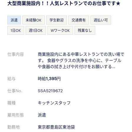
大型商業施設内！！人気レストランでのお仕事です★
派遣
未経験OK
学生歓迎
交通費有
週払い可
1日OK
週1日OK
WワークOK
残業なし
仕事内容
商業施設内にある中華レストランでの洗い場で
す。 食器やグラスの洗浄を中心に、テーブル
や食器の拭き上げや片付けをお願いする…
給与
時給
1,395
円
仕事No.
SSAS219672
職種
キッチンスタッフ
雇用形態
派遣
勤務地
東京都豊島区東池袋