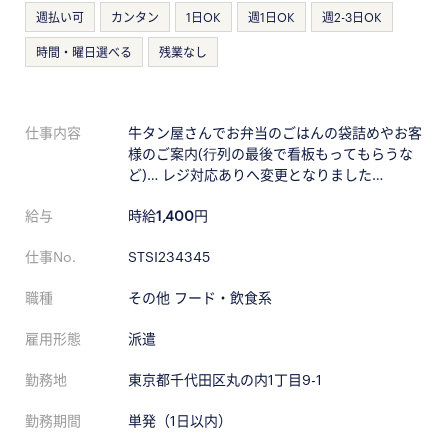
週払い可
カンタン
1日OK
週1日OK
週2-3日OK
時間・曜日選べる
残業なし
仕事内容
牛タン屋さんでお弁当のごはんの袋詰めやお客
様のご案内(⾏列の最後で看板もってもらうな
ど)… レジ対応ありへ変更となりました…
給与
時給
1,400
円
仕事No.
STSI234345
職種
その他 フード・飲食系
雇用形態
派遣
勤務地
東京都千代田区丸の内1丁目9-1
勤務期間
単発（1日以内）