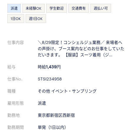
派遣
未経験OK
学生歓迎
交通費有
週払い可
1日OK
週1日OK
仕事内容
＼8/29限定！コンシェルジュ業務／ 来場者へ
の声掛け、ブース案内などのお仕事をしていた
だいきます。 【服装】スーツ着用（ジ…
給与
時給
1,439
円
仕事No.
STSI234958
職種
その他 イベント・サンプリング
雇用形態
派遣
勤務地
東京都新宿区西新宿
勤務期間
単発（1日以内）