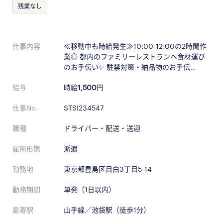
残業なし
仕事内容
≪移動中も時給発生≫10:00-12:00の2時間作
業◎ 都内のファミリーレストランへ食材運び
のお手伝い✨ 駐禁対策・納品物のお手伝…
給与
時給
1,500
円
仕事No.
STSI234547
職種
ドライバー・配送・送迎
雇用形態
派遣
勤務地
東京都豊島区目白3丁目5-14
勤務期間
単発（1日以内）
最寄駅
山手線／池袋駅（徒歩1分）