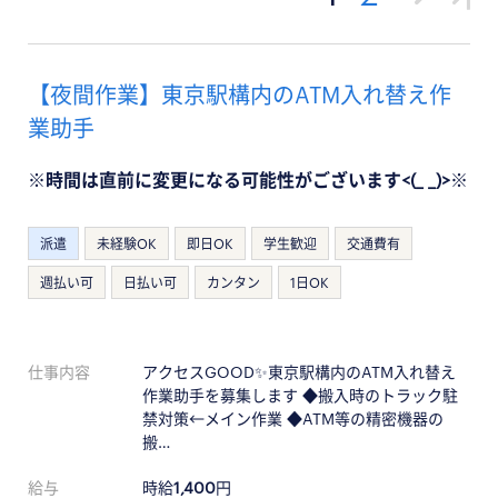
【夜間作業】東京駅構内のATM入れ替え作
業助手
※時間は直前に変更になる可能性がございます<(_ _)>※
派遣
未経験OK
即日OK
学生歓迎
交通費有
週払い可
日払い可
カンタン
1日OK
仕事内容
アクセスGOOD✨東京駅構内のATM入れ替え
作業助手を募集します ◆搬入時のトラック駐
禁対策←メイン作業 ◆ATM等の精密機器の
搬…
給与
時給
1,400
円