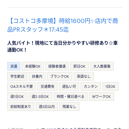
【コストコ多摩境】時給1600円✨店内で商
品PRスタッフ＊17:45迄
人気バイト！現地にて当日分かりやすい研修あり☆車
通勤OK！
派遣
未経験OK
経験者優遇
即日OK
大人数募集
学生歓迎
扶養内
ブランクOK
英語なし
OAスキル不要
交通費有
週払い可
カンタン
1日OK
週1日OK
週2-3日OK
時間・曜日選べる
WワークOK
前給制度あり
週3日以内
残業なし