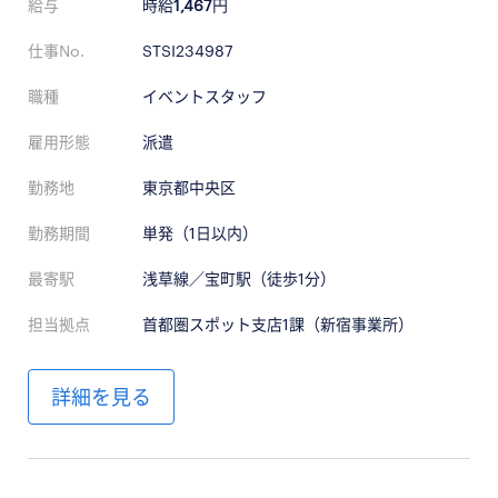
給与
時給
1,467
円
仕事No.
STSI234987
職種
イベントスタッフ
雇用形態
派遣
勤務地
東京都中央区
勤務期間
単発（1日以内）
最寄駅
浅草線／宝町駅（徒歩1分）
担当拠点
首都圏スポット支店1課（新宿事業所）
詳細を見る