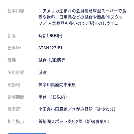
仕事内容
＼アメリカ生まれの会員制倉庫型スーパーで食
品や飲料、日用品などの試食や商品PRスタッ
フ／ 人気商品も多いのでご紹介のしやす…
給与
時給
1,600
円
仕事No.
STSN227151
職種
試食･試飲販売
雇用形態
派遣
勤務地
神奈川県座間市東原
勤務期間
単発（1日以内）
最寄駅
小田急小田原線／さがみ野駅（徒歩15分）
担当拠点
首都圏スポット支店2課（新宿事業所）