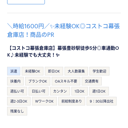
＼時給1600円／✨未経験OK◎コストコ幕張
倉庫店！商品のPR
【コストコ幕張倉庫店】幕張豊砂駅徒歩5分◎車通勤O
K♪未経験でも大丈夫！✨
派遣
未経験OK
即日OK
大人数募集
学生歓迎
扶養内
ブランクOK
OAスキル不要
交通費有
週払い可
日払い可
カンタン
1日OK
週1日OK
週2-3日OK
WワークOK
前給制度あり
9：30以降出社
残業なし