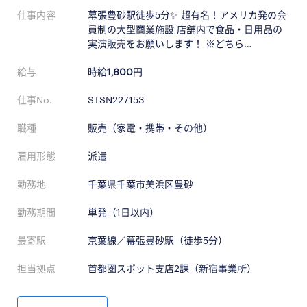
仕事内容
幕張豊砂駅徒歩5分✨ 超有名！アメリカ発の会
員制の大型商業施設 店舗内で食品・日用品の
実演販売をお願いします！ ※どちら…
給与
時給
1,600
円
仕事No.
STSN227153
職種
販売（家電・携帯・その他）
雇用形態
派遣
勤務地
千葉県千葉市美浜区豊砂
勤務期間
単発（1日以内）
最寄駅
京葉線／幕張豊砂駅（徒歩5分）
担当拠点
首都圏スポット支店2課（新宿事業所）