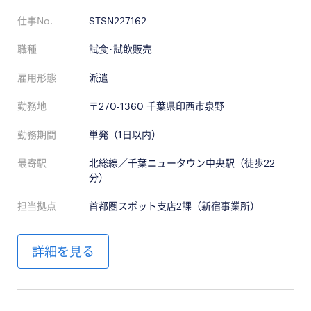
仕事No.
STSN227162
職種
試食･試飲販売
雇用形態
派遣
勤務地
〒270-1360 千葉県印西市泉野
勤務期間
単発（1日以内）
最寄駅
北総線／千葉ニュータウン中央駅（徒歩22
分）
担当拠点
首都圏スポット支店2課（新宿事業所）
詳細を見る