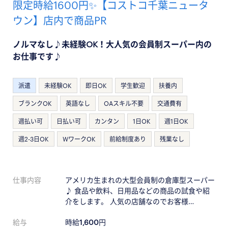
限定時給1600円✨【コストコ千葉ニュータ
ウン】店内で商品PR
ノルマなし♪未経験OK！大人気の会員制スーパー内の
お仕事です♪
派遣
未経験OK
即日OK
学生歓迎
扶養内
ブランクOK
英語なし
OAスキル不要
交通費有
週払い可
日払い可
カンタン
1日OK
週1日OK
週2-3日OK
WワークOK
前給制度あり
残業なし
仕事内容
アメリカ生まれの大型会員制の倉庫型スーパー
♪ 食品や飲料、日用品などの商品の試食や紹
介をします。 人気の店舗なのでお客様…
給与
時給
1,600
円