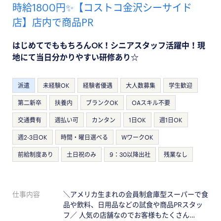
時給1800円✨【コストコ金沢シーサイド
店】店内で商品PR
はじめてでももちろんOK！シニアスタッフ活躍中！現
地にて当日分かりやすい研修あり☆
派遣
未経験OK
経験者優遇
大人数募集
学生歓迎
第二新卒
扶養内
ブランクOK
OAスキル不要
交通費有
週払い可
カンタン
1日OK
週1日OK
週2-3日OK
時間・曜日選べる
WワークOK
前給制度あり
土日祝のみ
9：30以降出社
残業なし
仕事内容
＼アメリカ生まれの会員制倉庫型スーパーで食
品や飲料、日用品などの試食や商品PRスタッ
フ／ 人気の店舗なのでお客様もたくさん…