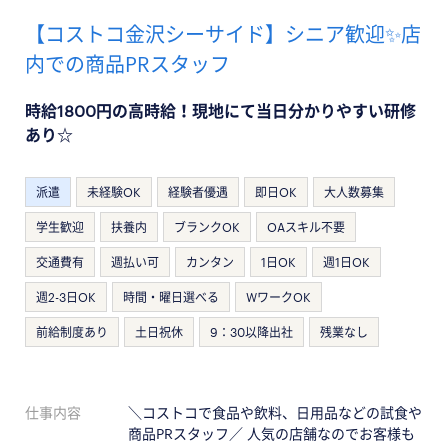
【コストコ金沢シーサイド】シニア歓迎✨店
内での商品PRスタッフ
時給1800円の高時給！現地にて当日分かりやすい研修
あり☆
派遣
未経験OK
経験者優遇
即日OK
大人数募集
学生歓迎
扶養内
ブランクOK
OAスキル不要
交通費有
週払い可
カンタン
1日OK
週1日OK
週2-3日OK
時間・曜日選べる
WワークOK
前給制度あり
土日祝休
9：30以降出社
残業なし
仕事内容
＼コストコで食品や飲料、日用品などの試食や
商品PRスタッフ／ 人気の店舗なのでお客様も