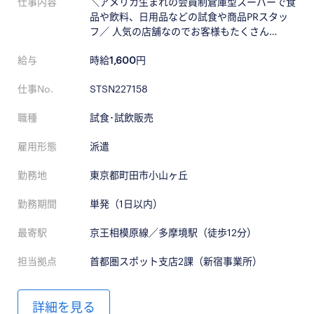
仕事内容
＼アメリカ生まれの会員制倉庫型スーパーで食
品や飲料、日用品などの試食や商品PRスタッ
フ／ 人気の店舗なのでお客様もたくさん…
給与
時給
1,600
円
仕事No.
STSN227158
職種
試食･試飲販売
雇用形態
派遣
勤務地
東京都町田市小山ヶ丘
勤務期間
単発（1日以内）
最寄駅
京王相模原線／多摩境駅（徒歩12分）
担当拠点
首都圏スポット支店2課（新宿事業所）
詳細を見る