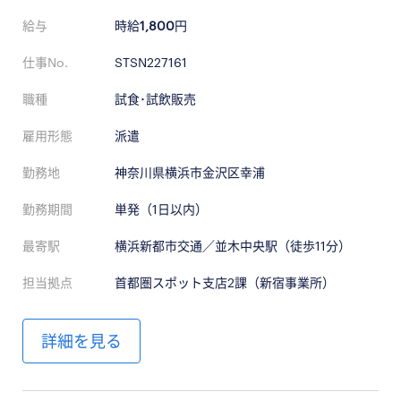
給与
時給
1,800
円
仕事No.
STSN227161
職種
試食･試飲販売
雇用形態
派遣
勤務地
神奈川県横浜市金沢区幸浦
勤務期間
単発（1日以内）
最寄駅
横浜新都市交通／並木中央駅（徒歩11分）
担当拠点
首都圏スポット支店2課（新宿事業所）
詳細を見る