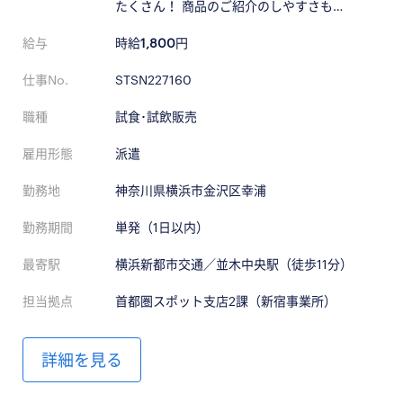
たくさん！ 商品のご紹介のしやすさも…
給与
時給
1,800
円
仕事No.
STSN227160
職種
試食･試飲販売
雇用形態
派遣
勤務地
神奈川県横浜市金沢区幸浦
勤務期間
単発（1日以内）
最寄駅
横浜新都市交通／並木中央駅（徒歩11分）
担当拠点
首都圏スポット支店2課（新宿事業所）
詳細を見る