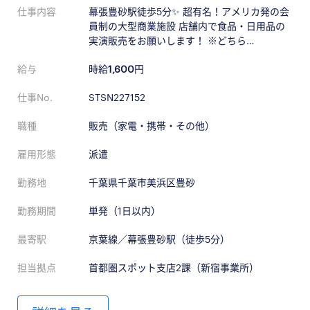
仕事内容
幕張豊砂駅徒歩5分✨ 超有名！アメリカ発の会
員制の大型商業施設 店舗内で食品・日用品の
実演販売をお願いします！ ※どちら…
給与
時給
1,600
円
仕事No.
STSN227152
職種
販売（家電・携帯・その他）
雇用形態
派遣
勤務地
千葉県千葉市美浜区豊砂
勤務期間
単発（1日以内）
最寄駅
京葉線／幕張豊砂駅（徒歩5分）
担当拠点
首都圏スポット支店2課（新宿事業所）