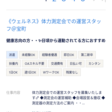
《ウェルネス》体力測定会での運営スタッ
フ＠宝町
健康志向の方・・✨日頃から運動されてる方におすすめ
派遣
未経験OK
経験者優遇
即日OK
第二新卒
扶養内
OAスキル不要
交通費有
日払い可
カンタン
1日OK
週1日OK
WワークOK
残業なし
仕事内容
体力測定会での運営スタッフを募集いたしま
す‍♂️ ◆測定会の運営補助 ◆会場設営＆撤収 ◆
測定器の測定⽅法のご案内 ・・…