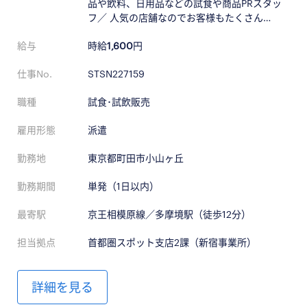
品や飲料、日用品などの試食や商品PRスタッ
フ／ 人気の店舗なのでお客様もたくさん…
給与
時給
1,600
円
仕事No.
STSN227159
職種
試食･試飲販売
雇用形態
派遣
勤務地
東京都町田市小山ヶ丘
勤務期間
単発（1日以内）
最寄駅
京王相模原線／多摩境駅（徒歩12分）
担当拠点
首都圏スポット支店2課（新宿事業所）
詳細を見る