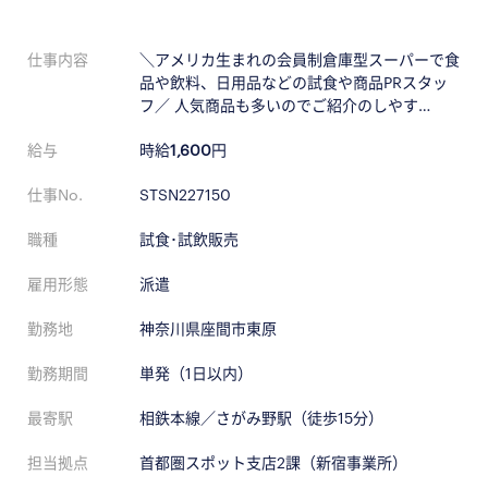
仕事内容
＼アメリカ生まれの会員制倉庫型スーパーで食
品や飲料、日用品などの試食や商品PRスタッ
フ／ 人気商品も多いのでご紹介のしやす…
給与
時給
1,600
円
仕事No.
STSN227150
職種
試食･試飲販売
雇用形態
派遣
勤務地
神奈川県座間市東原
勤務期間
単発（1日以内）
最寄駅
相鉄本線／さがみ野駅（徒歩15分）
担当拠点
首都圏スポット支店2課（新宿事業所）