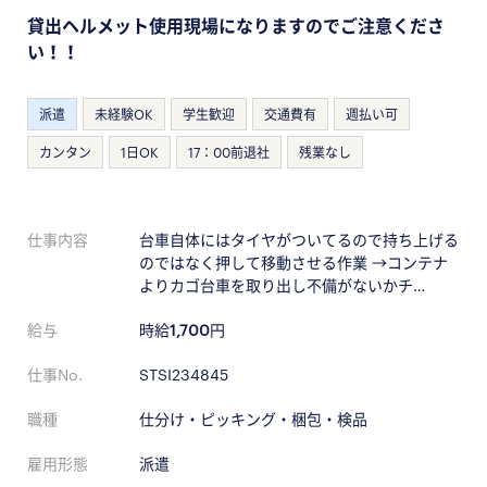
貸出ヘルメット使用現場になりますのでご注意くださ
い！！
派遣
未経験OK
学生歓迎
交通費有
週払い可
カンタン
1日OK
17：00前退社
残業なし
仕事内容
台車自体にはタイヤがついてるので持ち上げる
のではなく押して移動させる作業 →コンテナ
よりカゴ台車を取り出し不備がないかチ…
給与
時給
1,700
円
仕事No.
STSI234845
職種
仕分け・ピッキング・梱包・検品
雇用形態
派遣