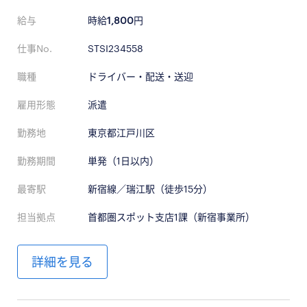
給与
時給
1,800
円
仕事No.
STSI234558
職種
ドライバー・配送・送迎
雇用形態
派遣
勤務地
東京都江戸川区
勤務期間
単発（1日以内）
最寄駅
新宿線／瑞江駅（徒歩15分）
担当拠点
首都圏スポット支店1課（新宿事業所）
詳細を見る