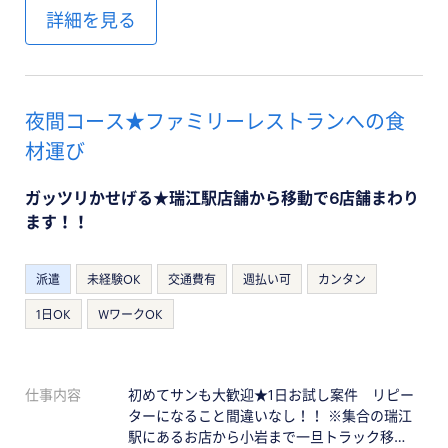
詳細を見る
夜間コース★ファミリーレストランへの食
材運び
ガッツリかせげる★瑞江駅店舗から移動で6店舗まわり
ます！！
派遣
未経験OK
交通費有
週払い可
カンタン
1日OK
WワークOK
仕事内容
初めてサンも大歓迎★1日お試し案件 リピー
ターになること間違いなし！！ ※集合の瑞江
駅にあるお店から小岩まで一旦トラック移…