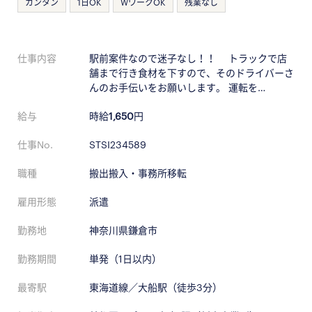
カンタン
1日OK
WワークOK
残業なし
仕事内容
駅前案件なので迷子なし！！ トラックで店
舗まで行き食材を下すので、そのドライバーさ
んのお手伝いをお願いします。 運転を…
給与
時給
1,650
円
仕事No.
STSI234589
職種
搬出搬入・事務所移転
雇用形態
派遣
勤務地
神奈川県鎌倉市
勤務期間
単発（1日以内）
最寄駅
東海道線／大船駅（徒歩3分）