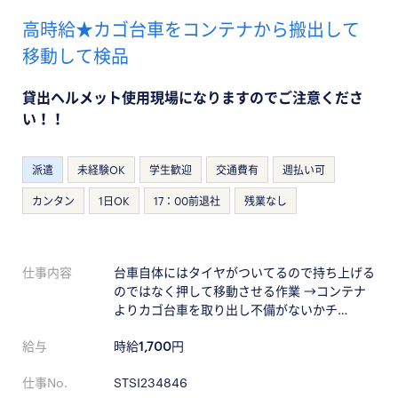
高時給★カゴ台車をコンテナから搬出して
移動して検品
貸出ヘルメット使用現場になりますのでご注意くださ
い！！
派遣
未経験OK
学生歓迎
交通費有
週払い可
カンタン
1日OK
17：00前退社
残業なし
仕事内容
台車自体にはタイヤがついてるので持ち上げる
のではなく押して移動させる作業 →コンテナ
よりカゴ台車を取り出し不備がないかチ…
給与
時給
1,700
円
仕事No.
STSI234846