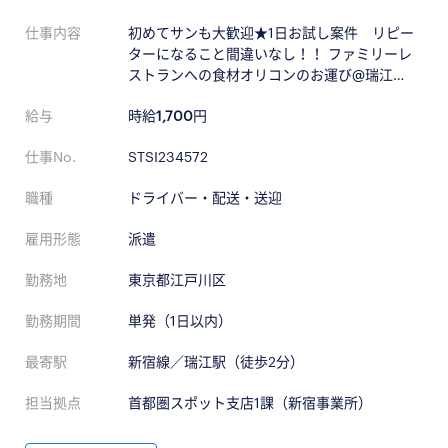
仕事内容
初めてサンも大歓迎★1日お試し案件 リピー
ターになること間違いなし！！ ファミリーレ
ストランへの食材オリコンのお運び@瑞江…
給与
時給
1,700
円
仕事No.
STSI234572
職種
ドライバー・配送・送迎
雇用形態
派遣
勤務地
東京都江戸川区
勤務期間
単発（1日以内）
最寄駅
新宿線／瑞江駅（徒歩2分）
担当拠点
首都圏スポット支店1課（新宿事業所）