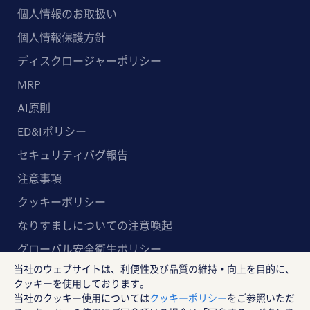
個人情報のお取扱い
個人情報保護方針
ディスクロージャーポリシー
MRP
AI原則
ED&Iポリシー
セキュリティバグ報告
注意事項
クッキーポリシー
なりすましについての注意喚起
グローバル安全衛生ポリシー
当社のウェブサイトは、利便性及び品質の維持・向上を目的に、
マルチステークホルダー方針
クッキーを使用しております。
当社のクッキー使用については
クッキーポリシー
をご参照いただ
ランスタッド株式会社