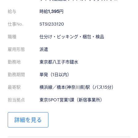
給与
時給
1,395
円
仕事No.
STSI233120
職種
仕分け・ピッキング・梱包・検品
雇用形態
派遣
勤務地
東京都八王子市鑓水
勤務期間
単発（1日以内）
最寄駅
横浜線／橋本(神奈川県)駅（バス15分）
担当拠点
東京SPOT営業1課（新宿事業所）
詳細を見る