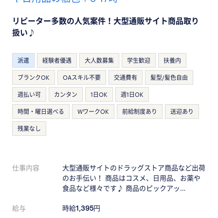
リピーター多数の人気案件！大型通販サイト商品取り
扱い♪
派遣
経験者優遇
大人数募集
学生歓迎
扶養内
ブランクOK
OAスキル不要
交通費有
髪型/髪色自由
週払い可
カンタン
1日OK
週1日OK
時間・曜日選べる
WワークOK
前給制度あり
送迎あり
残業なし
仕事内容
大型通販サイトのドラッグストア商品など出荷
のお手伝い！ 商品はコスメ、日用品、お薬や
食品など様々です♪ 商品のピックアッ…
給与
時給
1,395
円