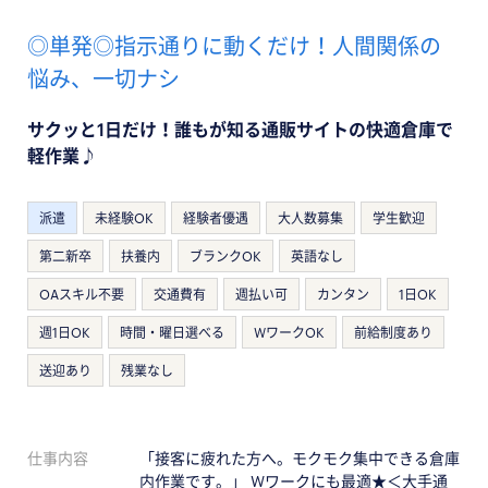
◎単発◎指示通りに動くだけ！人間関係の
悩み、一切ナシ
サクッと1日だけ！誰もが知る通販サイトの快適倉庫で
軽作業♪
派遣
未経験OK
経験者優遇
大人数募集
学生歓迎
第二新卒
扶養内
ブランクOK
英語なし
OAスキル不要
交通費有
週払い可
カンタン
1日OK
週1日OK
時間・曜日選べる
WワークOK
前給制度あり
送迎あり
残業なし
仕事内容
「接客に疲れた方へ。モクモク集中できる倉庫
内作業です。」 Wワークにも最適★＜大手通