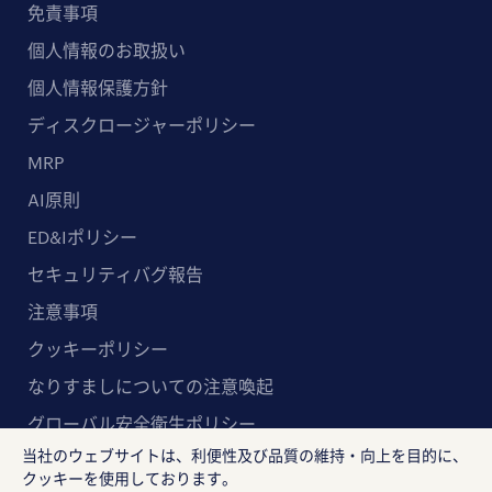
免責事項
個人情報のお取扱い
個人情報保護方針
ディスクロージャーポリシー
MRP
AI原則
ED&Iポリシー
セキュリティバグ報告
注意事項
クッキーポリシー
なりすましについての注意喚起
グローバル安全衛生ポリシー
当社のウェブサイトは、利便性及び品質の維持・向上を目的に、
マルチステークホルダー方針
クッキーを使用しております。