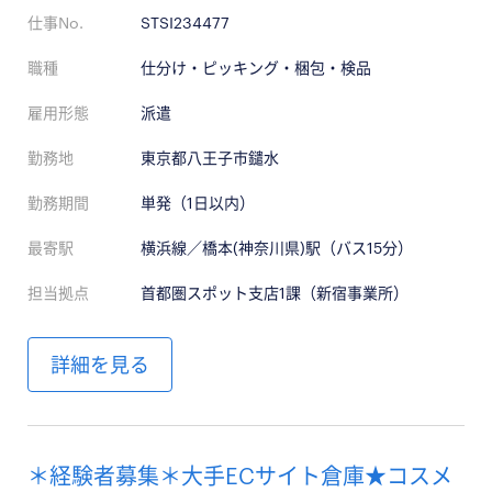
仕事No.
STSI234477
職種
仕分け・ピッキング・梱包・検品
雇用形態
派遣
勤務地
東京都八王子市鑓水
勤務期間
単発（1日以内）
最寄駅
横浜線／橋本(神奈川県)駅（バス15分）
担当拠点
首都圏スポット支店1課（新宿事業所）
詳細を見る
＊経験者募集＊大手ECサイト倉庫★コスメ