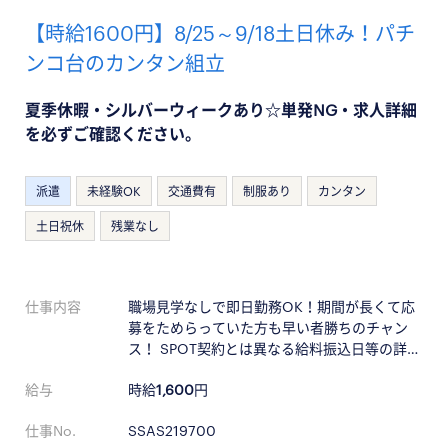
【時給1600円】8/25～9/18土日休み！パチ
ンコ台のカンタン組立
夏季休暇・シルバーウィークあり☆単発NG・求人詳細
を必ずご確認ください。
派遣
未経験OK
交通費有
制服あり
カンタン
土日祝休
残業なし
仕事内容
職場見学なしで即日勤務OK！期間が長くて応
募をためらっていた方も早い者勝ちのチャン
ス！ SPOT契約とは異なる給料振込日等の詳…
給与
時給
1,600
円
仕事No.
SSAS219700