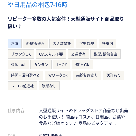
や日用品の梱包7-16時
リピーター多数の人気案件！大型通販サイト商品取り
扱い♪
派遣
経験者優遇
大人数募集
学生歓迎
扶養内
ブランクOK
OAスキル不要
交通費有
髪型/髪色自由
週払い可
カンタン
1日OK
週1日OK
時間・曜日選べる
WワークOK
前給制度あり
送迎あり
17：00前退社
残業なし
仕事内容
大型通販サイトのドラッグストア商品など出荷
のお手伝い！ 商品はコスメ、日用品、お薬や
食品など様々です♪ 商品のピックアッ…
給与
時給
1,395
円