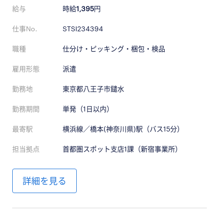
給与
時給
1,395
円
仕事No.
STSI234394
職種
仕分け・ピッキング・梱包・検品
雇用形態
派遣
勤務地
東京都八王子市鑓水
勤務期間
単発（1日以内）
最寄駅
横浜線／橋本(神奈川県)駅（バス15分）
担当拠点
首都圏スポット支店1課（新宿事業所）
詳細を見る