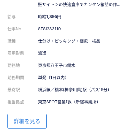
販サイト＞の快適倉庫でカンタン箱詰め作…
給与
時給
1,395
円
仕事No.
STSI233119
職種
仕分け・ピッキング・梱包・検品
雇用形態
派遣
勤務地
東京都八王子市鑓水
勤務期間
単発（1日以内）
最寄駅
横浜線／橋本(神奈川県)駅（バス15分）
担当拠点
東京SPOT営業1課（新宿事業所）
詳細を見る