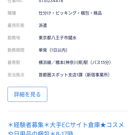
仕事No.
STSI234478
職種
仕分け・ピッキング・梱包・検品
雇用形態
派遣
勤務地
東京都八王子市鑓水
勤務期間
単発（1日以内）
最寄駅
横浜線／橋本(神奈川県)駅（バス15分）
担当拠点
首都圏スポット支店1課（新宿事業所）
詳細を見る
＊経験者募集＊大手ECサイト倉庫★コスメ
や日用品の梱包＊8-17時