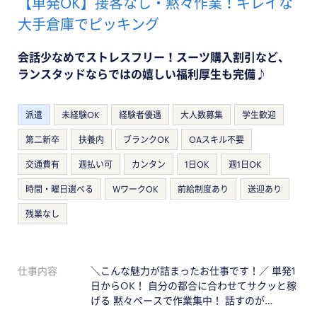
【単発OK】接客なし・黙々作業！キレイな
大手倉庫でピッキング
会話少なめでストレスフリー！スーツ購入割引など、
ランスタッドならではの嬉しい福利厚生も完備♪
派遣
未経験OK
経験者優遇
大人数募集
学生歓迎
第二新卒
扶養内
ブランクOK
OAスキル不要
交通費有
週払い可
カンタン
1日OK
週1日OK
時間・曜日選べる
WワークOK
前給制度あり
送迎あり
残業なし
仕事内容
＼こんな魅力が詰まったお仕事です！／ 単発1
日からOK！ 自分の都合に合わせてサクッと稼
げる 黙々ペースで作業集中！ 話すのが…