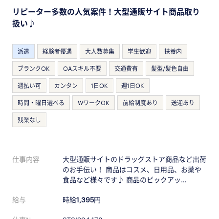
リピーター多数の人気案件！大型通販サイト商品取り
扱い♪
派遣
経験者優遇
大人数募集
学生歓迎
扶養内
ブランクOK
OAスキル不要
交通費有
髪型/髪色自由
週払い可
カンタン
1日OK
週1日OK
時間・曜日選べる
WワークOK
前給制度あり
送迎あり
残業なし
仕事内容
大型通販サイトのドラッグストア商品など出荷
のお手伝い！ 商品はコスメ、日用品、お薬や
食品など様々です♪ 商品のピックアッ…
給与
時給
1,395
円