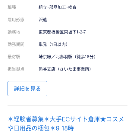
職種
組立･部品加工･検査
雇用形態
派遣
勤務地
東京都板橋区東坂下1-2-7
勤務期間
単発（1日以内）
最寄駅
埼京線／北赤羽駅（徒歩16分）
担当拠点
熊谷支店（さいたま事業所）
詳細を見る
＊経験者募集＊大手ECサイト倉庫★コスメ
や日用品の梱包＊9-18時