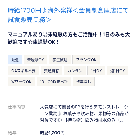
時給1700円♪海外発祥＜会員制倉庫店にて
試食販売業務＞
マニュアルあり◎未経験の方もご活躍中！1日のみも大
歓迎です☆車通勤OK！
派遣
未経験OK
学生歓迎
ブランクOK
OAスキル不要
交通費有
カンタン
1日OK
週1日OK
WワークOK
10：00以降出社
残業なし
仕事内容
人気店にて商品のPRを行うデモンストレーシ
ョン業務♪ お菓子や飲み物、果物等の商品が
対象です◎ 【持ち物】飲み物は水のみ（…
給与
時給
1,700
円