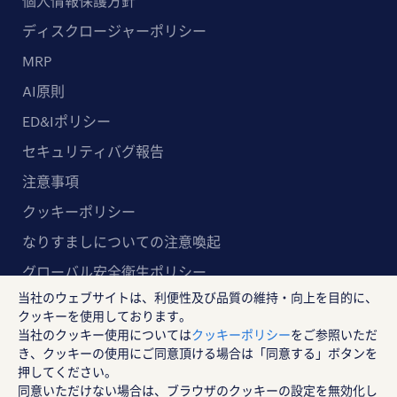
個人情報保護方針
ディスクロージャーポリシー
MRP
AI原則
ED&Iポリシー
セキュリティバグ報告
注意事項
クッキーポリシー
なりすましについての注意喚起
グローバル安全衛生ポリシー
当社のウェブサイトは、利便性及び品質の維持・向上を目的に、
マルチステークホルダー方針
クッキーを使用しております。
当社のクッキー使用については
クッキーポリシー
をご参照いただ
ランスタッド株式会社
き、クッキーの使用にご同意頂ける場合は「同意する」ボタンを
〒102-8578 東京都千代田区紀尾井町4-1 ニューオー
押してください。
同意いただけない場合は、ブラウザのクッキーの設定を無効化し
タニガーデンコート21F