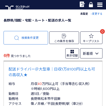
未設定
変更する
長野県/個配・宅配・ルート・配送の求人一覧
0
検索条件変更
この条件を保存
キープリスト
6件
表示切替
見つかりました
配送ドライバー＠大型車｜日収1万8100円以上も可
の高収入★
給与
月収
40
万円以上可（手当等含む収入例）
※時給1,600円以上
勤務日
週5日／夜勤
勤務地
長野県松本市平田東
アクセス
篠ノ井線／平田(長野県)駅（車2分）