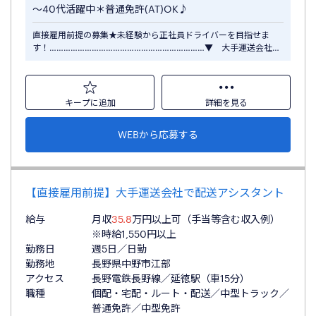
～40代活躍中＊普通免許(AT)OK♪
直接雇用前提の募集★未経験から正社員ドライバーを目指せま
す！…………………………………………………………▼ 大手運送会社…
キープに追加
詳細を見る
WEBから応募する
【直接雇用前提】大手運送会社で配送アシスタント
給与
月収
35.8
万円以上可（手当等含む収入例）
※時給1,550円以上
勤務日
週5日／日勤
勤務地
長野県中野市江部
アクセス
長野電鉄長野線／延徳駅（車15分）
職種
個配・宅配・ルート・配送／中型トラック／
普通免許／中型免許