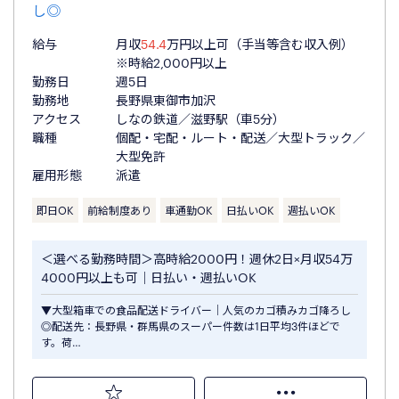
し◎
給与
月収
54.4
万円以上可（手当等含む収入例）
※時給2,000円以上
勤務日
週5日
勤務地
長野県東御市加沢
アクセス
しなの鉄道／滋野駅（車5分）
職種
個配・宅配・ルート・配送／大型トラック／
大型免許
雇用形態
派遣
即日OK
前給制度あり
車通勤OK
日払いOK
週払いOK
＜選べる勤務時間＞高時給2000円！週休2日×月収54万
4000円以上も可｜日払い・週払いOK
▼大型箱車での食品配送ドライバー｜人気のカゴ積みカゴ降ろし
◎配送先：長野県・群馬県のスーパー件数は1日平均3件ほどで
す。荷…