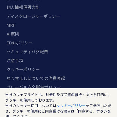
個人情報保護方針
ディスクロージャーポリシー
MRP
AI原則
ED&Iポリシー
セキュリティバグ報告
注意事項
クッキーポリシー
なりすましについての注意喚起
グローバル安全衛生ポリシー
当社のウェブサイトは、利便性及び品質の維持・向上を目的に、
マルチステークホルダー方針
クッキーを使用しております。
当社のクッキー使用については
クッキーポリシー
をご参照いただ
ランスタッド株式会社
き、クッキーの使用にご同意頂ける場合は「同意する」ボタンを
〒102-8578 東京都千代田区紀尾井町4-1 ニューオー
押してください。