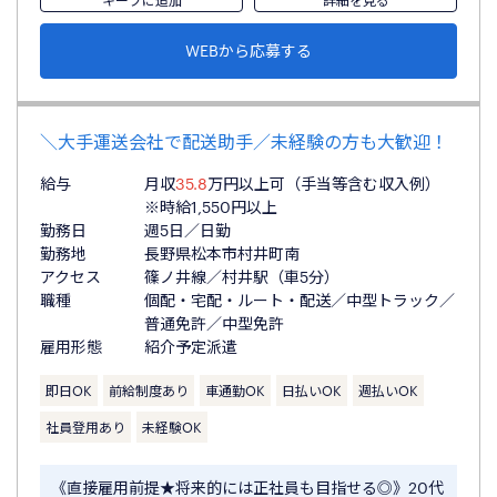
WEBから応募する
＼大手運送会社で配送助手／未経験の方も大歓迎！
給与
月収
35.8
万円以上可（手当等含む収入例）
※時給1,550円以上
勤務日
週5日／日勤
勤務地
長野県松本市村井町南
アクセス
篠ノ井線／村井駅（車5分）
職種
個配・宅配・ルート・配送／中型トラック／
普通免許／中型免許
雇用形態
紹介予定派遣
即日OK
前給制度あり
車通勤OK
日払いOK
週払いOK
社員登用あり
未経験OK
《直接雇用前提★将来的には正社員も目指せる◎》20代