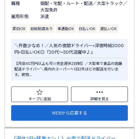
職種
個配・宅配・ルート・配送／大型トラック／
大型免許
雇用形態
派遣
即日OK
前給制度あり
車通勤OK
日払いOK
週払いOK
＼件数少なめ！／人気の夜間ドライバー×深夜時給2000
円×日払いOK◎『20代～50代活躍中♪』
【月収40万円以上も可☆完全週休2日制】／大型車で食品の店舗
配送ドライバー＼県内のスーパーへ1日2件ほどの配送を行いま
す。荷物…
キープに追加
詳細を見る
WEBから応募する
《週休2日×残業ナシ！》4t車で配送ドライバー