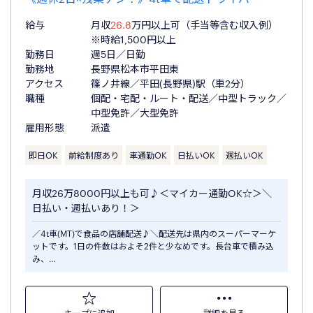
給与
月収
26.8
万円以上可（手当等含む収入例）
※時給1,500円以上
勤務日
週5日／日勤
勤務地
長野県松本市平田東
アクセス
篠ノ井線／平田(長野県)駅（車2分）
職種
個配・宅配・ルート・配送／中型トラック／
中型免許／大型免許
雇用形態
派遣
即日OK
前給制度あり
車通勤OK
日払いOK
週払いOK
月収26万8000円以上も可♪＜マイカー通勤OK☆＞＼
日払い・週払いあり！＞
／4t車(MT)で食品の店舗配送♪＼配送先は県内のスーパーマーケ
ットです。1日の件数はおよそ2件と少なめです。長台車で積み込
み、…
キープに追加
詳細を見る