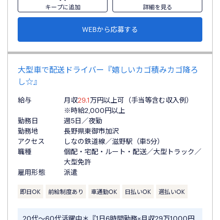
キープに追加
詳細を見る
WEBから応募する
大型車で配送ドライバー『嬉しいカゴ積みカゴ降ろ
し☆』
給与
月収
29.1
万円以上可（手当等含む収入例）
※時給2,000円以上
勤務日
週5日／夜勤
勤務地
長野県東御市加沢
アクセス
しなの鉄道線／滋野駅（車5分）
職種
個配・宅配・ルート・配送／大型トラック／
大型免許
雇用形態
派遣
即日OK
前給制度あり
車通勤OK
日払いOK
週払いOK
20代～60代活躍中＊『1日6時間勤務×月収29万1000円