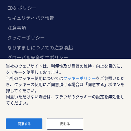
ED&Iポリシー
セキュリティバグ報告
注意事項
クッキーポリシー
なりすましについての注意喚起
グローバル安全衛生ポリシー
当社のウェブサイトは、利便性及び品質の維持・向上を目的に、
マルチステークホルダー方針
クッキーを使用しております。
当社のクッキー使用については
クッキーポリシー
をご参照いただ
ランスタッド株式会社
き、クッキーの使用にご同意頂ける場合は「同意する」ボタンを
〒102-8578 東京都千代田区紀尾井町4-1 ニューオー
押してください。
同意いただけない場合は、ブラウザのクッキーの設定を無効化し
タニガーデンコート21F
てください。
RANDSTAD, HUMAN FORWARD及びSHAPING THE W
ORLD OF WORKはRandstad N.Vの登録商標です。
カンタン３分！
登録予約
© Randstad Japan
同意する
閉じる
来社予約はこちらから