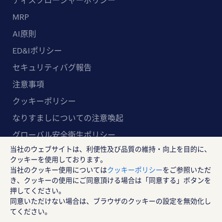
MRP
AI原則
ED&Iポリシー
セキュリティバグ報告
注意事項
クッキーポリシー
なりすましについての注意喚起
グローバル安全衛生ポリシー
当社のウェブサイトは、利便性及び品質の維持・向上を目的に、
マルチステークホルダー方針
クッキーを使用しております。
当社のクッキー使用については
クッキーポリシー
をご参照いただ
ランスタッド株式会社
き、クッキーの使用にご同意頂ける場合は「同意する」ボタンを
〒102-8578 東京都千代田区紀尾井町4-1 ニューオー
押してください。
同意いただけない場合は、ブラウザのクッキーの設定を無効化し
タニガーデンコート21F
てください。
RANDSTAD, HUMAN FORWARD及びSHAPING THE W