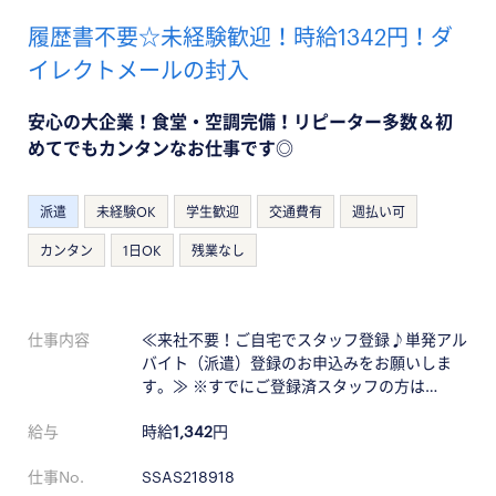
履歴書不要☆未経験歓迎！時給1342円！ダ
イレクトメールの封入
安心の大企業！食堂・空調完備！リピーター多数＆初
めてでもカンタンなお仕事です◎
派遣
未経験OK
学生歓迎
交通費有
週払い可
カンタン
1日OK
残業なし
仕事内容
≪来社不要！ご自宅でスタッフ登録♪単発アル
バイト（派遣）登録のお申込みをお願いしま
す。≫ ※すでにご登録済スタッフの方は…
給与
時給
1,342
円
仕事No.
SSAS218918