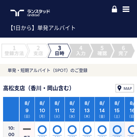
【1日から】単発アルバイト
単発・短期アルバイト（SPOT）のご登録
高松支店（香川・岡山含む）
MAP
8/
8/
8/
8/
8/
8/
8/
8/
9
10
11
12
13
14
15
16
（日）
（月）
（火）
（水）
（木）
（金）
（土）
（日
10:
00