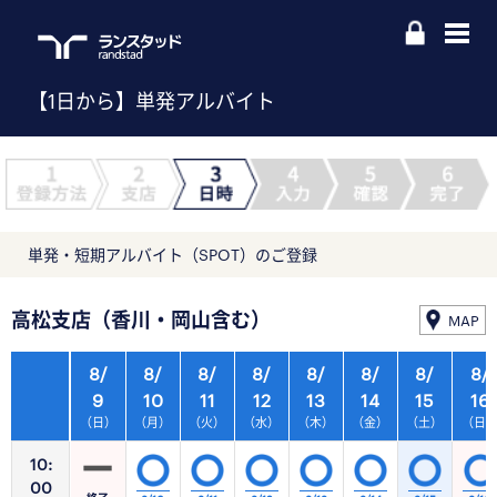
【1日から】単発アルバイト
単発・短期アルバイト（SPOT）のご登録
高松支店（香川・岡山含む）
MAP
8/
8/
8/
8/
8/
8/
8/
8/
9
10
11
12
13
14
15
16
（日）
（月）
（火）
（水）
（木）
（金）
（土）
（日
10:
00