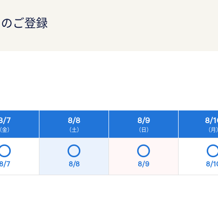
）のご登録
）
8/
7
8/
8
8/
9
8/
1
（金）
（土）
（日）
（月
8/7
8/8
8/9
8/1