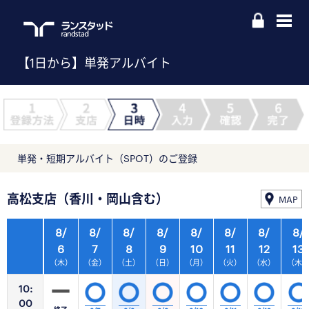
【1日から】単発アルバイト
単発・短期アルバイト（SPOT）のご登録
高松支店（香川・岡山含む）
MAP
8/
8/
8/
8/
8/
8/
8/
8/
6
7
8
9
10
11
12
13
（木）
（金）
（土）
（日）
（月）
（火）
（水）
（木
10:
00