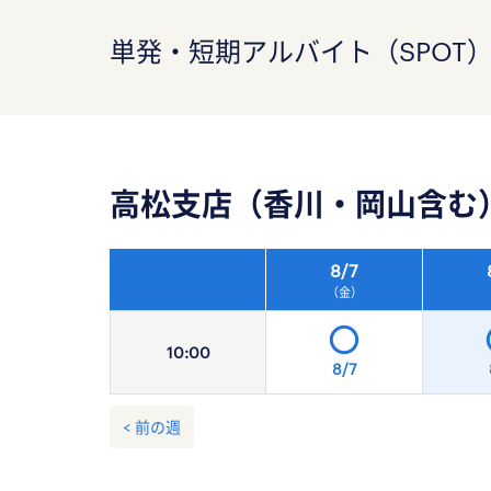
単発・短期アルバイト（SPOT
高松支店（香川・岡山含む
8/
7
（金）
10:
00
8/7
< 前の週